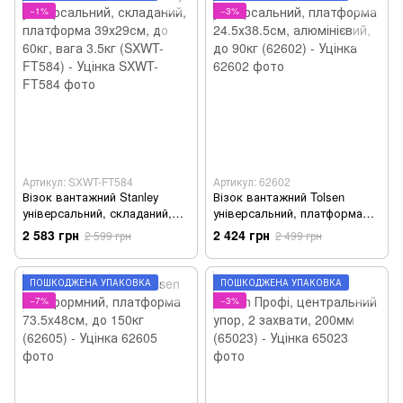
−1%
−3%
Артикул: SXWT-FT584
Артикул: 62602
Візок вантажний Stanley
Візок вантажний Tolsen
універсальний, складаний,
універсальний, платформа
платформа 39х29см, до 60кг,
24.5х38.5см, алюмінієвий, до
2 583 грн
2 424 грн
2 599 грн
2 499 грн
вага 3.5кг (SXWT-FT584) -
90кг (62602) - Уцінка
Уцінка
ПОШКОДЖЕНА УПАКОВКА
ПОШКОДЖЕНА УПАКОВКА
−7%
−3%