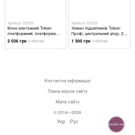
Артикул: 62605
Артикул: 65023
Візок вантажний Tolsen
Знімач підшипників Tolsen
платформний, платформа
Профі, центральний упор, 2
73.5x48см, до 150кг (62605) -
захвати, 200мм (65023) -
2 036 грн
1 300 грн
2 185 грн
1 339 грн
Уцінка
Уцінка
Контактна інформація
Повна версія сайту
Мапа сайту
© 2014—2026
Укр
Рус
ОНЛАЙН ЧАТ