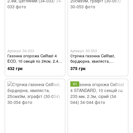
Артикул: 34-033
Артикул: 30-053
Газонна огорожа Cellfast 4
Стрічка газонна Cellfast,
ECO, 10 секцій по 24см, 2.4м,
бордюрна, хвиляста,
цегляний (34-033)
20смх9м, графіт (30-053)
432 грн
375 грн
ХІТ