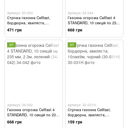
Артикул: 30-054
Артикул: 34-044
Стрічка газонна Cellfast,
Газонна огорожа Cellfast 4
бордюрна, хвиляста,
STANDARD, 10 секцій по 235
25смх9м, зграфіт (30-054)
мм, 2.3м, сірий (34-044)
471 грн
668 грн
ХІТ
ХІТ
Артикул: 34-042
Артикул: 30-031H
Газонна огорожа Cellfast 4
Стрічка газонна Cellfast,
STANDARD, 10 секцій по 235
бордюрна, хвиляста,
мм, 2.3м, зелений (34-042)
10смх9м, чорний (30-031H)
668 грн
159 грн