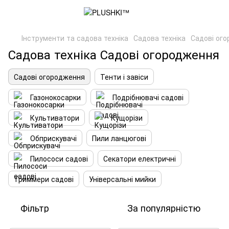
Інструменти та садова техніка
Садова техніка
Садові ог
Садова техніка Садові огородження
Садові огородження
Тенти і завіси
Газонокосарки
Подрібнювачі садові
Культиватори
Кущорізи
Обприскувачі
Пили ланцюгові
Пилососи садові
Секатори електричні
Триммери садові
Універсальні мийки
Фільтр
За популярністю