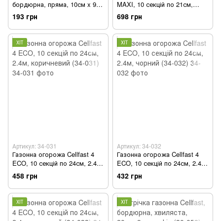
бордюрна, пряма, 10см x 9м,
MAXI, 10 секцій по 21см,
чорний (30-231H)
2.1м, цегляний (34-013)
193 грн
698 грн
ХІТ
ХІТ
Артикул: 34-031
Артикул: 34-032
Газонна огорожа Cellfast 4
Газонна огорожа Cellfast 4
ECO, 10 секцій по 24см, 2.4м,
ECO, 10 секцій по 24см, 2.4м,
коричневий (34-031)
чорний (34-032)
458 грн
432 грн
ХІТ
ХІТ