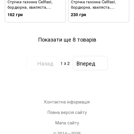
Стрічка газонна Cellfast,
Стрічка газонна Cellfast,
бордюрна, хвиляста,
бордюрна, хвиляста,
10смх9м, темно-зелений (30-
15смх9м, зелений (30-002H)
162 грн
230 грн
021H)
Показати ще 8 товарів
Назад
Вперед
1
з 2
Контактна інформація
Повна версія сайту
Мапа сайту
© 2014—2026