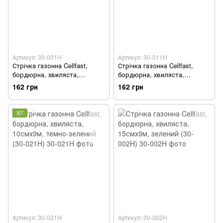
Артикул: 30-001H
Артикул: 30-011H
Стрічка газонна Cellfast,
Стрічка газонна Cellfast,
бордюрна, хвиляста,
бордюрна, хвиляста,
10смх9м, зелений (30-001H)
10смх9м, коричневий (30-
162 грн
162 грн
011H)
ХІТ
Артикул: 30-021H
Артикул: 30-002H