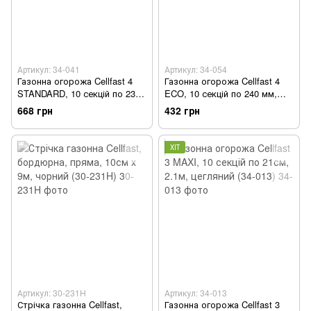
Артикул: 34-041
Артикул: 34-054
Газонна огорожа Cellfast 4
Газонна огорожа Cellfast 4
STANDARD, 10 секцій по 235
ECO, 10 секцій по 240 мм,
мм, 2.3м, коричневий (34-041)
2.4м, сірий (34-054)
668 грн
432 грн
ХІТ
Артикул: 30-231H
Артикул: 34-013
Стрічка газонна Cellfast,
Газонна огорожа Cellfast 3