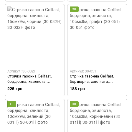
ХІТ
Артикул: 30-032H
Артикул: 30-051
Стрічка газонна Cellfast,
Стрічка газонна Cellfast,
бордюрна, хвиляста,
бордюрна, хвиляста,
15смх9м, чорний (30-032H)
10смх9м, графіт (30-051)
225 грн
188 грн
ХІТ
ХІТ