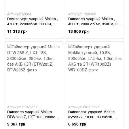
Артикул: 6905H
Артикул: TW0350
Гвинтоверт ударний Makita ,
Гайковер ударний Makita ,
470Вт, 2200об/хв, 300Нм,
400Вт, 2000 об/вх, 350Нм, 3кг
квадрат 1/2", 2.3кг (6905H)
(TW0350)
11 313 грн
13 906 грн
Артикул: DTW285Z
Артикул: WR100DZ
Гайковер ударний Makita
Гайковерт ударний Makita
DTW 285 Z, LXT 18В, 2800об/
кутовий, 10.8В, 800об/хв,
хв, 280Нм, 1.3кг, без АКБ і ЗП
47.5Нм, 1.2кг, без АКБ та ЗП
9 367 грн
8 656 грн
(DTW285Z)
(WR100DZ)