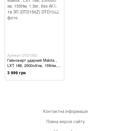
Артикул: DTD156Z
Гайковерт ударний Makita ,
LXT 18В, 2500об/хв, 155Нм,
1.3кг, без АКБ та ЗП
3 999 грн
(DTD156Z)
Контактна інформація
Повна версія сайту