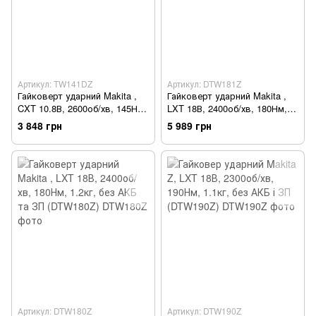
Артикул: TW141DZ
Артикул: DTW181Z
Гайковерт ударний Makita ,
Гайковерт ударний Makita ,
CXT 10.8В, 2600об/хв, 145Нм,
LXT 18В, 2400об/хв, 180Нм,
1.2кг, без АКБ та ЗП
1.6кг, без АКБ та ЗП
3 848 грн
5 989 грн
(TW141DZ)
(DTW181Z)
Артикул: DTW180Z
Артикул: DTW190Z