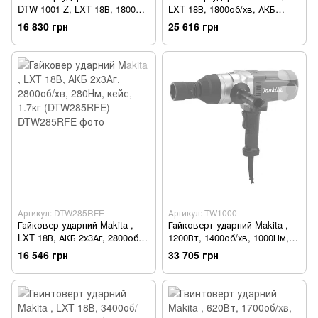
DTW 1001 Z, LXT 18В, 1800об/
LXT 18В, 1800об/хв, АКБ
хв, 1700Нм, 3.2кг, без АКБ і
2х5Аг, 1000Нм, кейс, 3.6кг
16 830 грн
25 616 грн
ЗП (DTW1001Z)
(DTW1002RTJ)
Артикул: DTW285RFE
Артикул: TW1000
Гайковер ударний Makita ,
Гайковерт ударний Makita ,
LXT 18В, АКБ 2х3Аг, 2800об/
1200Вт, 1400об/хв, 1000Нм,
хв, 280Нм, кейс, 1.7кг
8.6кг (TW1000)
16 546 грн
33 705 грн
(DTW285RFE)