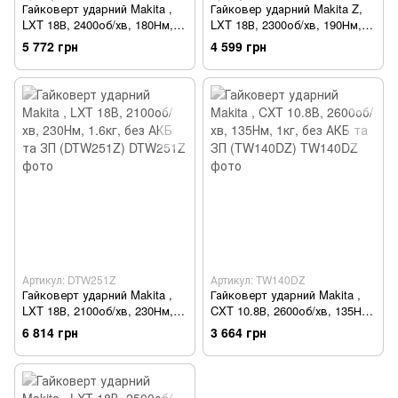
Гайковерт ударний Makita ,
Гайковер ударний Makita Z,
LXT 18В, 2400об/хв, 180Нм,
LXT 18В, 2300об/хв, 190Нм,
1.2кг, без АКБ та ЗП
1.1кг, без АКБ і ЗП (DTW190Z)
5 772 грн
4 599 грн
(DTW180Z)
Артикул: DTW251Z
Артикул: TW140DZ
Гайковерт ударний Makita ,
Гайковерт ударний Makita ,
LXT 18В, 2100об/хв, 230Нм,
CXT 10.8В, 2600об/хв, 135Нм,
1.6кг, без АКБ та ЗП
1кг, без АКБ та ЗП (TW140DZ)
6 814 грн
3 664 грн
(DTW251Z)