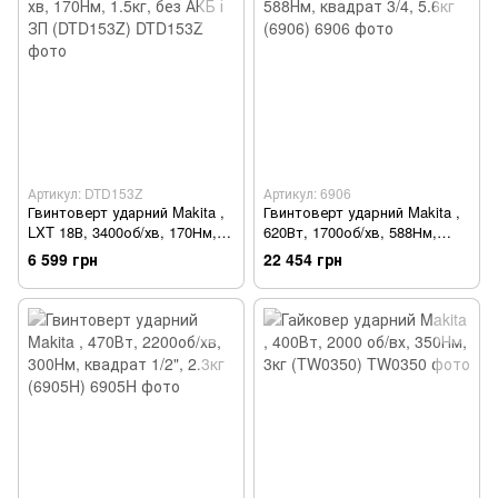
Артикул: DTD153Z
Артикул: 6906
Гвинтоверт ударний Makita ,
Гвинтоверт ударний Makita ,
LXT 18В, 3400об/хв, 170Нм,
620Вт, 1700об/хв, 588Нм,
1.5кг, без АКБ і ЗП (DTD153Z)
квадрат 3/4, 5.6кг (6906)
6 599 грн
22 454 грн