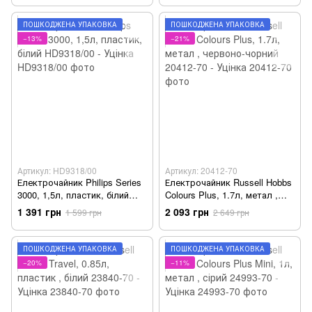
ПОШКОДЖЕНА УПАКОВКА
ПОШКОДЖЕНА УПАКОВКА
−13%
−21%
Артикул: HD9318/00
Артикул: 20412-70
Електрочайник Philips Series
Електрочайник Russell Hobbs
3000, 1,5л, пластик, білий
Colours Plus, 1.7л, метал ,
HD9318/00 - Уцінка
червоно-чорний 20412-70 -
1 391 грн
2 093 грн
1 599 грн
2 649 грн
Уцінка
ПОШКОДЖЕНА УПАКОВКА
ПОШКОДЖЕНА УПАКОВКА
−20%
−11%