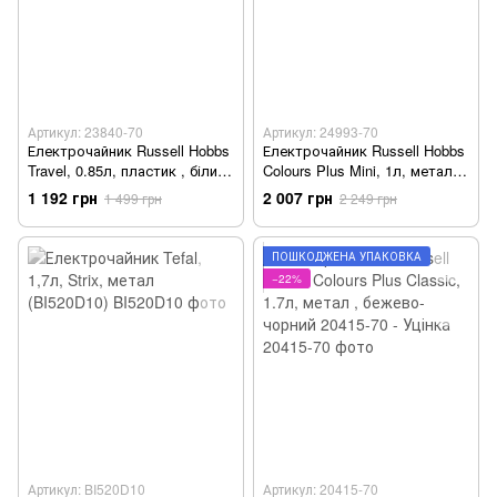
Артикул: 23840-70
Артикул: 24993-70
Електрочайник Russell Hobbs
Електрочайник Russell Hobbs
Travel, 0.85л, пластик , білий
Colours Plus Mini, 1л, метал ,
23840-70 - Уцінка
сірий 24993-70 - Уцінка
1 192 грн
2 007 грн
1 499 грн
2 249 грн
ПОШКОДЖЕНА УПАКОВКА
−22%
Артикул: BI520D10
Артикул: 20415-70