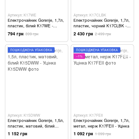
Артикул: K17WE
Артикул: K17CLBK
Електрочайник Gorenje, 1,7л,
Електрочайник Gorenje, 1,7л,
пластик, білий K17WE -
пластик, чорний K17CLBK -
Уцінка
Уцінка
794 грн
2 430 грн
899 грн
2 499 грн
ПОШКОДЖЕНА УПАКОВКА
ПОШКОДЖЕНА УПАКОВКА
−1%
Артикул: K15DWW
Артикул: K17FEII
Електрочайник Gorenje, 1,5л,
Електрочайник Gorenje, 1,7л,
пластик, матовий, білий
метал, нерж K17FEII - Уцінка
K15DWW - Уцінка
1 152 грн
1 092 грн
1 099 грн