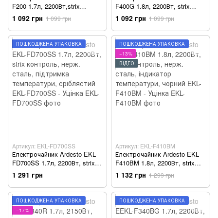
F200 1.7л, 2200Вт,strix
F400G 1.8л, 2200Вт, strix
контроль, корпус скло,
контроль, нерж. сталь,
1 092 грн
1 092 грн
1 099 грн
1 099 грн
срібляста горловина EKL-
м'ятний EKL-F400G - Уцінка
F200 - Уцінка
ПОШКОДЖЕНА УПАКОВКА
ПОШКОДЖЕНА УПАКОВКА
−13%
ВІДЕО
Артикул: EKL-FD700SS
Артикул: EKL-F410BM
Електрочайник Ardesto EKL-
Електрочайник Ardesto EKL-
FD700SS 1.7л, 2200Вт, strix
F410BM 1.8л, 2200Вт, strix
контроль, нерж. сталь,
контроль, нерж. сталь,
1 291 грн
1 132 грн
1 299 грн
підтримка температури,
індикатор температури,
сріблястий EKL-FD700SS -
чорний EKL-F410BM - Уцінка
Уцінка
ПОШКОДЖЕНА УПАКОВКА
ПОШКОДЖЕНА УПАКОВКА
−17%