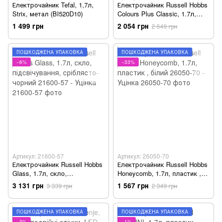
Електрочайник Tefal, 1,7л,
Електрочайник Russell Hobbs
Strix, метал (BI520D10)
Colours Plus Classic, 1.7л,
метал , бежево-чорний
1 499 грн
2 054 грн
2 649 грн
20415-70 - Уцінка
ПОШКОДЖЕНА УПАКОВКА
ПОШКОДЖЕНА УПАКОВКА
−6%
−33%
Артикул: 21600-57
Артикул: 26050-70
Електрочайник Russell Hobbs
Електрочайник Russell Hobbs
Glass, 1.7л, скло,
Honeycomb, 1.7л, пластик ,
підсвічування, сріблясто-
білий 26050-70 - Уцінка
3 131 грн
1 567 грн
3 339 грн
2 349 грн
чорний 21600-57 - Уцінка
ПОШКОДЖЕНА УПАКОВКА
ПОШКОДЖЕНА УПАКОВКА
−3%
−1%