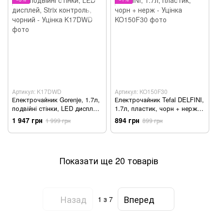
Артикул: K17DWD
Артикул: KO150F30
Електрочайник Gorenje, 1.7л,
Електрочайник Tefal DELFINI,
подвійні стінки, LED дисплей,
1.7л, пластик, чорн + нерж -
Strix контроль, чорний -
Уцінка
1 947 грн
894 грн
1 999 грн
899 грн
Уцінка
Показати ще 20 товарів
Назад
Вперед
1
з 7