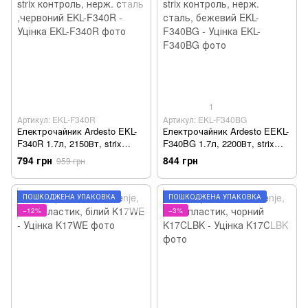
1
Артикул: EKL-F340R
Артикул: EKL-F340BG
Електрочайник Ardesto EKL-
Електрочайник Ardesto EEKL-
F340R 1.7л, 2150Вт, strix
F340BG 1.7л, 2200Вт, strix
контроль, нерж. сталь
контроль, нерж. сталь,
794 грн
844 грн
959 грн
,червоний EKL-F340R - Уцінка
бежевий EKL-F340BG - Уцінка
ПОШКОДЖЕНА УПАКОВКА
ПОШКОДЖЕНА УПАКОВКА
−12%
−3%