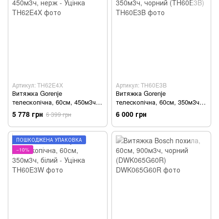
Артикул: TH62E4X
Артикул: TH60E3B
Витяжка Gorenje
Витяжка Gorenje
телескопічна, 60см, 450м3ч,
телескопічна, 60см, 350м3ч,
нерж - Уцінка
чорний (TH60E3B)
5 778 грн
6 000 грн
6 399 грн
ПОШКОДЖЕНА УПАКОВКА
−10%