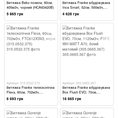
Витяжка Beko похила, 60см,
Витяжка Franke вбудовувана
405м3ч, чорний (HCA63420B)
Inca Smart, 52см, 500м3ч,
FBI525BK, чорний матовий
5 865 грн
4 628 грн
(305.0680.919)
Артикул: 315.0532.375
Артикул: 305.0665.367
Витяжка Franke телескопічна
Витяжка Franke вбудовувана
Flexa, 60см, 702м3ч,
Box Flush EVO, 70см,
FTC612XSV2, нерж
1120м3ч, FBFE WH MATT
6 693 грн
16 665 грн
(315.0532.375)
A70, білий матовий
(305.0665.367)