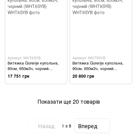
Артикул: WHT6SYB
Артикул: WHT9SYB
Витяжка Gorenje купольна,
Витяжка Gorenje купольна,
60см, 650м3ч, чорний
90см, 650м3ч, чорний
(WHT6SYB)
(WHT9SYB)
17 751 грн
20 800 грн
Показати ще 20 товарів
Назад
Вперед
1
з 8