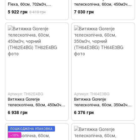
Flexa, 60см, 702м3ч,
телескопічна, 60см, 450м3ч,
FTC612WHV2, білий - Уцінка
чорний - Уцінка
5 922 грн
7 030 грн
6 419 грн
Артикул: TH62E4BG
Артикул: TH64E3BG
Витяжка Gorenje
Витяжка Gorenje
телескопічна, 60см, 450м3ч,
телескопічна, 60см, 350м3ч,
чорний (TH62E4BG)
чорний (TH64E3BG)
6 938 грн
6 376 грн
ПОШКОДЖЕНА УПАКОВКА
−10%