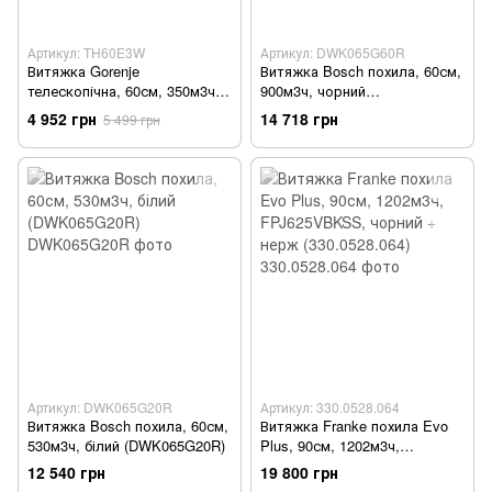
Артикул: TH60E3W
Артикул: DWK065G60R
Витяжка Gorenje
Витяжка Bosch похила, 60см,
телескопічна, 60см, 350м3ч,
900м3ч, чорний
білий - Уцінка
(DWK065G60R)
4 952 грн
14 718 грн
5 499 грн
Артикул: DWK065G20R
Артикул: 330.0528.064
Витяжка Bosch похила, 60см,
Витяжка Franke похила Evo
530м3ч, білий (DWK065G20R)
Plus, 90см, 1202м3ч,
FPJ625VBKSS, чорний +
12 540 грн
19 800 грн
нерж (330.0528.064)