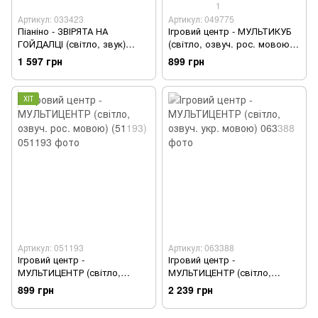
1
Артикул: 033423
Артикул: 049775
Піаніно - ЗВІРЯТА НА
Ігровий центр - МУЛЬТИКУБ
ГОЙДАЛЦІ (світло, звук)
(світло, озвуч. рос. мовою)
(33423)
(49775)
1 597 грн
899 грн
ХІТ
Артикул: 051193
Артикул: 063388
Ігровий центр -
Ігровий центр -
МУЛЬТИЦЕНТР (світло,
МУЛЬТИЦЕНТР (світло,
озвуч. рос. мовою) (51193)
озвуч. укр. мовою)
899 грн
2 239 грн