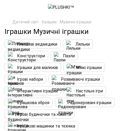
Дитячий світ
Іграшки
Музичні іграшки
Іграшки Музичні іграшки
Плюшеві ведмедики
Ляльки
Конструктори
Пазли
Іграшки для малюків
М'які іграшки
Ігрові набори
Розвиваючі іграшки
Інтерактивні іграшки
Настільні ігри
Іграшкова зброя
Радіокеровані іграшки
Ігрові будиночки та намети
Іграшкові машинки та техніка