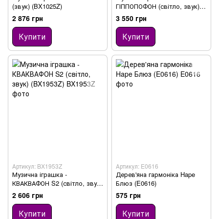
(звук) (BX1025Z)
ГІППОПОФОН (світло, звук)
(LB1650Z)
2 876 грн
3 550 грн
Купити
Купити
Артикул: BX1953Z
Артикул: E0616
Музична іграшка -
Дерев'яна гармоніка Hape
КВАКВАФОН S2 (світло, звук)
Блюз (E0616)
(BX1953Z)
2 606 грн
575 грн
Купити
Купити