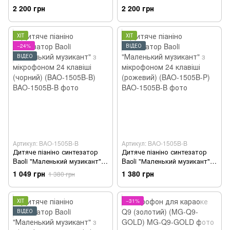
мікрофоном 31 клавіша
мікрофоном 31 клавіша
2 200 грн
2 200 грн
(рожевий) (BAO-1504C-P)
(білий) (BAO-1504C-W)
ХІТ
ХІТ
−24%
ВІДЕО
ВІДЕО
Артикул: BAO-1505B-B
Артикул: BAO-1505B-B
Дитяче піаніно синтезатор
Дитяче піаніно синтезатор
Baoli "Маленький музикант" з
Baoli "Маленький музикант" з
мікрофоном 24 клавіші
мікрофоном 24 клавіші
1 049 грн
1 380 грн
1 380 грн
(чорний) (BAO-1505B-B)
(рожевий) (BAO-1505B-P)
ХІТ
−31%
ВІДЕО