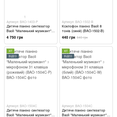
1
Артикул: BAO-1403-P
Артикул: BAO-1502-B
Дитяче піаніно синтезатор
Ксилофон піаніно Baoli 8
Baoli "Маленький музикант" з
тонів (синій) (BAO-1502-B)
мікрофоном і стільчиком 37
4 750 грн
440 грн
640 грн
клавіш (рожевий) (BAO-1403-
P)
ХІТ
ХІТ
ВІДЕО
ВІДЕО
Артикул: BAO-1504C
Артикул: BAO-1504C
Дитяче піаніно синтезатор
Дитяче піаніно синтезатор
Baoli "Маленький музикант" з
Baoli "Маленький музикант" з