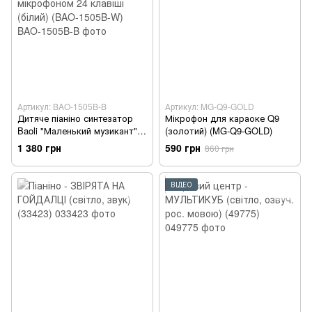
Артикул: BAO-1505B-B
Артикул: MG-Q9-GOLD
Дитяче піаніно синтезатор
Мікрофон для караоке Q9
Baoli "Маленький музикант" з
(золотий) (MG-Q9-GOLD)
мікрофоном 24 клавіші
1 380 грн
590 грн
860 грн
(білий) (BAO-1505B-W)
ВІДЕО