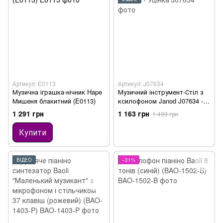
Артикул: E0113
Артикул: J07634
Музична іграшка-нічник Hape
Музичний інструмент-Стіл з
Мишеня блакитний (E0113)
ксилофоном Janod J07634 -
Уцінка
1 291 грн
1 163 грн
1 499 грн
Купити
ВІДЕО
−31%