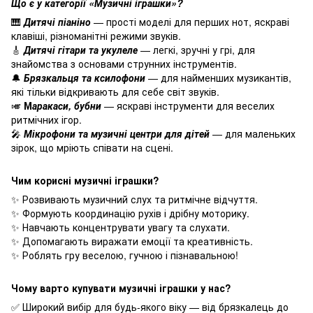
Що є у категорії «Музичні іграшки»?
🎹
Дитячі піаніно
— прості моделі для перших нот, яскраві
клавіші, різноманітні режими звуків.
🎸
Дитячі гітари та укулеле
— легкі, зручні у грі, для
знайомства з основами струнних інструментів.
🔔
Брязкальця та ксилофони
— для найменших музикантів,
які тільки відкривають для себе світ звуків.
🎺
М
аракаси, бубни
— яскраві інструменти для веселих
ритмічних ігор.
🎤
Мікрофони та музичні центри для дітей
— для маленьких
зірок, що мріють співати на сцені.
Чим корисні музичні іграшки?
✨ Розвивають музичний слух та ритмічне відчуття.
✨ Формують координацію рухів і дрібну моторику.
✨ Навчають концентрувати увагу та слухати.
✨ Допомагають виражати емоції та креативність.
✨ Роблять гру веселою, гучною і пізнавальною!
Чому варто купувати музичні іграшки у нас?
✅ Широкий вибір для будь-якого віку — від брязкалець до