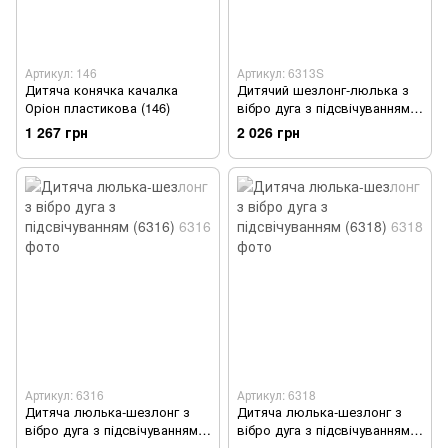
Артикул: 146
Артикул: 6313S
Дитяча конячка качалка
Дитячий шезлонг-люлька з
Оріон пластикова (146)
вібро дуга з підсвічуванням
(6313S)
1 267 грн
2 026 грн
Артикул: 6316
Артикул: 6318
Дитяча люлька-шезлонг з
Дитяча люлька-шезлонг з
вібро дуга з підсвічуванням
вібро дуга з підсвічуванням
(6316)
(6318)