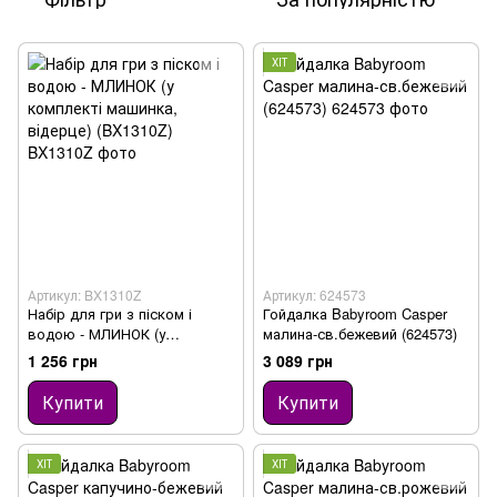
ХІТ
Артикул: BX1310Z
Артикул: 624573
Набір для гри з піском і
Гойдалка Babyroom Casper
водою - МЛИНОК (у
малина-св.бежевий (624573)
комплекті машинка, відерце)
1 256 грн
3 089 грн
(BX1310Z)
Купити
Купити
ХІТ
ХІТ