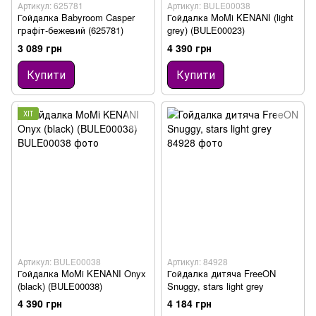
Артикул: 625781
Артикул: BULE00038
Гойдалка Babyroom Casper
Гойдалка MoMi KENANI (light
графіт-бежевий (625781)
grey) (BULE00023)
3 089 грн
4 390 грн
Купити
Купити
ХІТ
Артикул: BULE00038
Артикул: 84928
Гойдалка MoMi KENANI Onyx
Гойдалка дитяча FreeON
(black) (BULE00038)
Snuggy, stars light grey
4 390 грн
4 184 грн