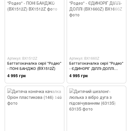
Артикул: BX1512Z
Артикул: BX1660Z
Баттатокачалка серії "Родео"
Баттатокачалка серії "Родео"
- ПОНІ БАНДЖО (BX1512Z)
- ЄДИНОРІГ ДІЛЛІ-ДОЛЛІ
(BX1660Z)
4 995 грн
4 995 грн