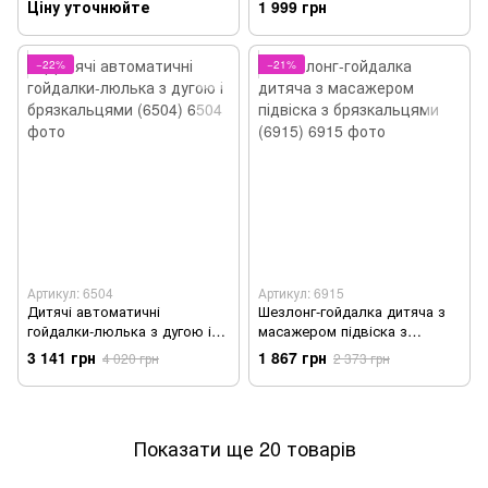
Ціну уточнюйте
1 999 грн
−22%
−21%
Артикул: 6504
Артикул: 6915
Дитячі автоматичні
Шезлонг-гойдалка дитяча з
гойдалки-люлька з дугою і
масажером підвіска з
брязкальцями (6504)
брязкальцями (6915)
3 141 грн
1 867 грн
4 020 грн
2 373 грн
Показати ще 20 товарів