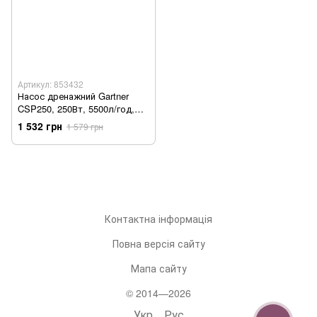
Артикул: 853432
Насос дренажний Gartner
CSP250, 250Вт, 5500л/год,
висота 7м, 3.25кг (853432) -
1 532 грн
1 579 грн
Уцінка
Контактна інформація
Повна версія сайту
Мапа сайту
© 2014—2026
Укр
Рус