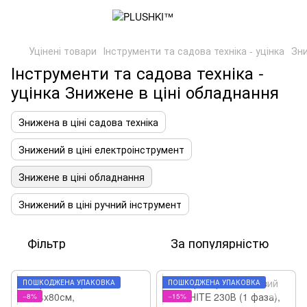
Уцінені товари
Інструменти та садова техніка - уцінка
Зни
Інструменти та садова техніка -
уцінка Знижене в ціні обладнання
Знижена в ціні садова техніка
Знижений в ціні електроінструмент
Знижене в ціні обладнання
Знижений в ціні ручний інструмент
Фільтр
За популярністю
ПОШКОДЖЕНА УПАКОВКА
ПОШКОДЖЕНА УПАКОВКА
−8%
−15%