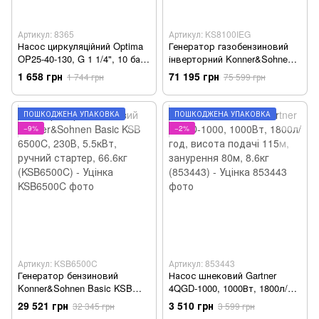
Артикул: 8365
Артикул: KS8100IEG
Насос циркуляційний Optima
Генератор газобензиновий
OP25-40-130, G 1 1/4", 10 бар,
інверторний Konner&Sohnen
130мм, 71Вт, 230В - Уцінка
KS8100IEG, 230В, 8.5кВт,
1 658 грн
71 195 грн
1 744 грн
75 599 грн
електростартер, 68кг.
(KS8100IEG) - Уцінка
ПОШКОДЖЕНА УПАКОВКА
ПОШКОДЖЕНА УПАКОВКА
−9%
−2%
Артикул: KSB6500C
Артикул: 853443
Генератор бензиновий
Насос шнековий Gartner
Konner&Sohnen Basic KSB
4QGD-1000, 1000Вт, 1800л/
6500C, 230В, 5.5кВт, ручний
год, висота подачі 115м,
29 521 грн
3 510 грн
32 345 грн
3 599 грн
стартер, 66.6кг (KSB6500C) -
занурення 80м, 8.6кг (853443)