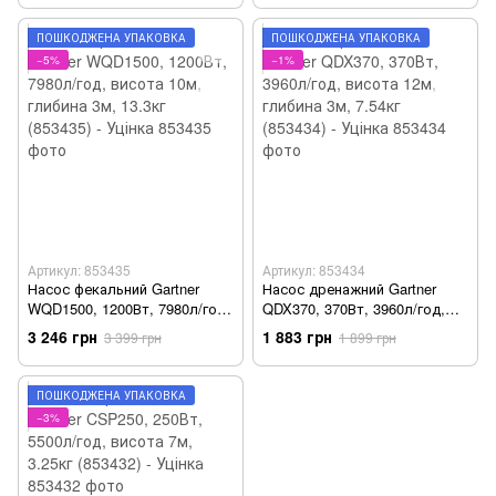
Уцінка
- Уцінка
ПОШКОДЖЕНА УПАКОВКА
ПОШКОДЖЕНА УПАКОВКА
−5%
−1%
Артикул: 853435
Артикул: 853434
Насос фекальний Gartner
Насос дренажний Gartner
WQD1500, 1200Вт, 7980л/год,
QDX370, 370Вт, 3960л/год,
висота 10м, глибина 3м,
висота 12м, глибина 3м,
3 246 грн
1 883 грн
3 399 грн
1 899 грн
13.3кг (853435) - Уцінка
7.54кг (853434) - Уцінка
ПОШКОДЖЕНА УПАКОВКА
−3%