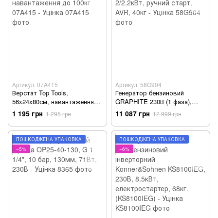
Артикул: 07A415
Артикул: 58G904
Верстат Top Tools,
Генератор бензиновий
56x24x80см, навантаження
GRAPHITE 230В (1 фаза),
до 100кг 07A415 - Уцінка
2/2.2кВт, ручний старт, AVR,
1 195 грн
11 087 грн
1 295 грн
12 999 грн
40кг - Уцінка
ПОШКОДЖЕНА УПАКОВКА
ПОШКОДЖЕНА УПАКОВКА
−5%
−6%