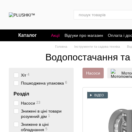
Перейти до основного контенту
Каталог
Акції
Відгуки про магазин
Оплата і до
Головна
Інструменти та садова техніка
Во
Водопостачання та
Насоси
Мото
4
Хіт
6
Пошкоджена упаковка
Розділ
ВІДЕО
23
Насоси
Знижені в ціні товари
1
розумний дім
Знижене в ціні
5
обладнання