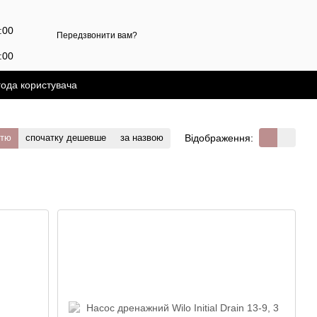
7:00
Передзвонити вам?
:00
года користувача
Відображення:
стю
спочатку дешевше
за назвою