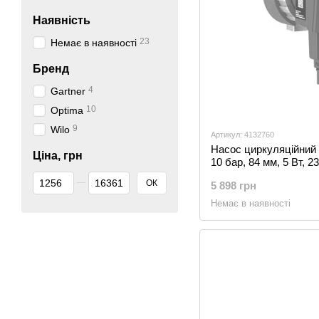
Наявність
23
Немає в наявності
Бренд
4
Gartner
10
Optima
9
Wilo
Артикул: 4132760
Насос циркуляційний W
Ціна, грн
10 бар, 84 мм, 5 Вт, 2
Від Ціна, грн
До Ціна, грн
ОК
5 898 грн
Немає в наявності