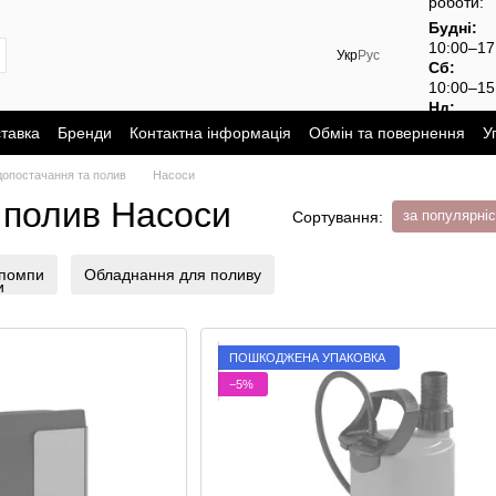
роботи:
Будні:
10:00–1
Укр
Рус
Сб:
10:00–15
Нд:
вихідний
ставка
Бренди
Контактна інформація
Обмін та повернення
У
допостачання та полив
Насоси
 полив Насоси
за популярні
Сортування:
помпи
Обладнання для поливу
ПОШКОДЖЕНА УПАКОВКА
−5%