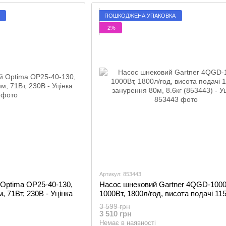
ПОШКОДЖЕНА УПАКОВКА
−2%
Артикул: 853443
Optima OP25-40-130,
Насос шнековий Gartner 4QGD-1000
м, 71Вт, 230В - Уцінка
1000Вт, 1800л/год, висота подачі 11
занурення 80м, 8.6кг (853443) - Уцін
3 599 грн
3 510 грн
Немає в наявності