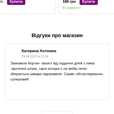
т.
Купити
166 грн
Купити
В наявності
Відгуки про магазин
Катерина Антонюк
29.08.2025 в 21:08
Замовили бортик- захист від падання дітей з ліжка
-крутезна штука ,гарні кольри є на вибір,легко
збирається.швидко відправили. Сервіс обслуговування-
суперовий!