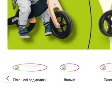
Плюшеві ведмедики
Ляльки
Пазл