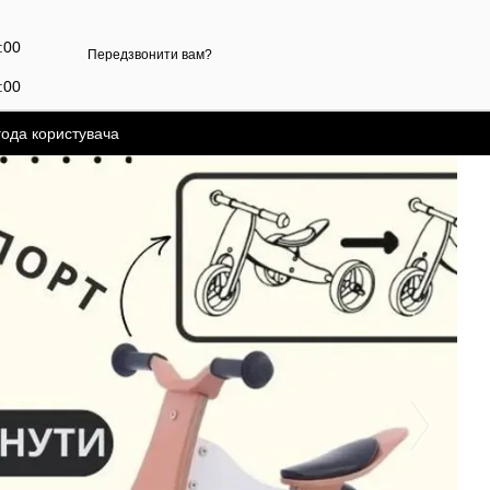
7:00
Передзвонити вам?
:00
года користувача