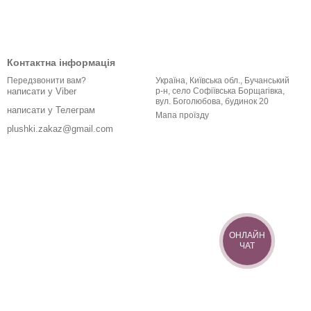
Всі бренди
Контактна інформація
Україна, Київська обл., Бучанський
Передзвонити вам?
р-н, село Софіївська Борщагівка,
написати у Viber
вул. Боголюбова, будинок 20
написати у Телеграм
Мапа проїзду
plushki.zakaz@gmail.com
ОНЛАЙН
ЧАТ