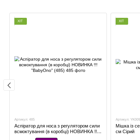
ХІТ
ХІТ
Артикул: 485
Артикул: YK00
Аспіратор для носа з регулятором сили
Мішка із с
всмоктування (в коробці) НОВИНКА !!!
см Сірий
"BabyOno" (485)