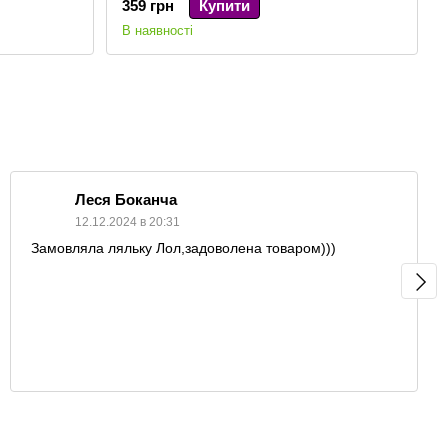
359 грн
Купити
В наявності
Леся Боканча
12.12.2024 в 20:31
Замовляла ляльку Лол,задоволена товаром)))