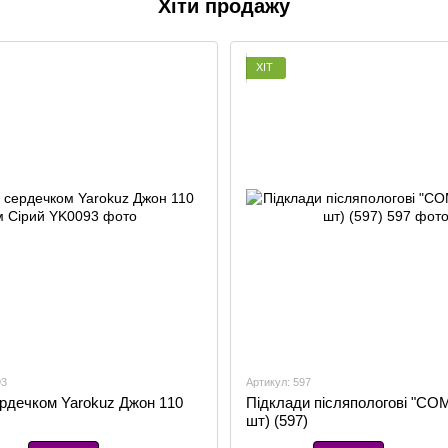
Хіти продажу
ХІТ
93
Артикул: 597
ердечком Yarokuz Джон 110
Підклади післяпологові "CO
шт) (597)