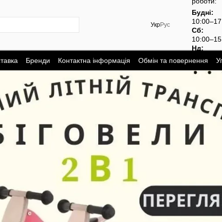
роботи:
Будні:
10:00–1
Укр
Рус
Сб:
10:00–15
Нд:
вихідний
ставка
Бренди
Контактна інформація
Обмін та повернення
У