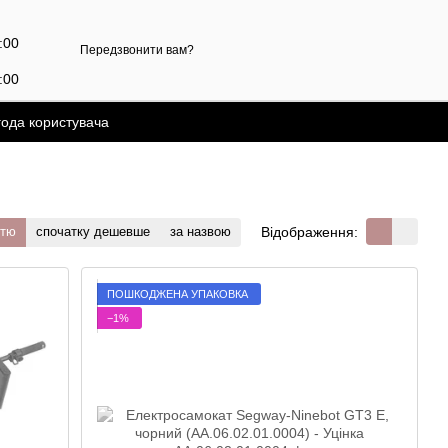
7:00
Передзвонити вам?
:00
года користувача
Відображення:
стю
спочатку дешевше
за назвою
ПОШКОДЖЕНА УПАКОВКА
−1%