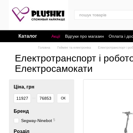
Перейти до основного контенту
Каталог
Акції
Відгуки про магазин
Оплата і до
Головна
Геймінг та електроніка
Електротранспорт і роб
Електротранспорт і робото
Електросамокати
Ціна, грн
Від Ціна, грн
До Ціна, грн
ОК
Бренд
5
Segway-Ninebot
Розділ