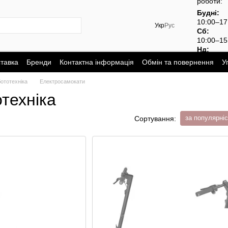
роботи:
Будні:
10:00–1
Укр
Рус
Сб:
10:00–15
Нд:
вихідний
ставка
Бренди
Контактна інформація
Обмін та повернення
У
ототехніка
Електросамокати
техніка
за популярні
Сортування: