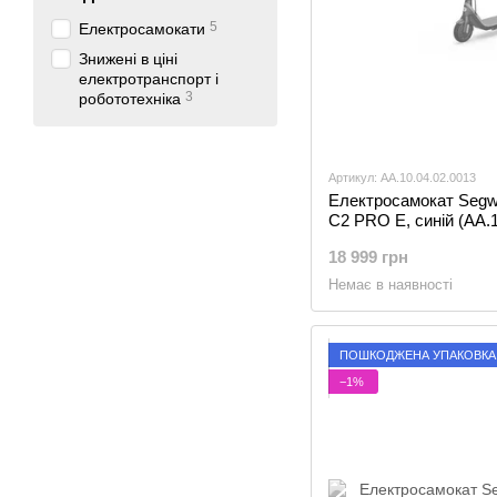
5
Електросамокати
Знижені в ціні
електротранспорт і
3
робототехніка
Артикул: AA.10.04.02.0013
Електросамокат Segw
C2 PRO E, синій (AA.1
18 999 грн
Немає в наявності
ПОШКОДЖЕНА УПАКОВКА
−1%