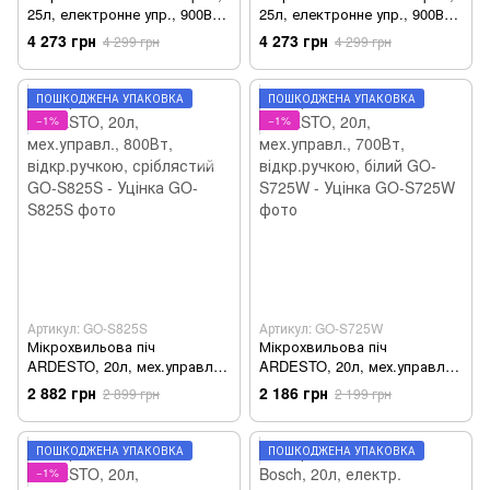
25л, електронне упр., 900Вт,
25л, електронне упр., 900Вт,
дисплей, чорний MWP251SB -
дисплей, чорний MWP251B -
4 273 грн
4 273 грн
4 299 грн
4 299 грн
Уцінка
Уцінка
ПОШКОДЖЕНА УПАКОВКА
ПОШКОДЖЕНА УПАКОВКА
−1%
−1%
Артикул: GO-S825S
Артикул: GO-S725W
Мікрохвильова піч
Мікрохвильова піч
ARDESTO, 20л, мех.управл.,
ARDESTO, 20л, мех.управл.,
800Вт, відкр.ручкою,
700Вт, відкр.ручкою, білий
2 882 грн
2 186 грн
2 899 грн
2 199 грн
сріблястий GO-S825S - Уцінка
GO-S725W - Уцінка
ПОШКОДЖЕНА УПАКОВКА
ПОШКОДЖЕНА УПАКОВКА
−1%