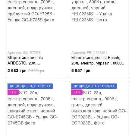
Артикул: GO-E725S
Артикул: FEL023MS1
Мікрохвильова піч
Мікрохвильова піч Bosch,
ARDESTO, 20л,
20л, електр. управл., 800Вт,
електр.управл., 700Вт,
гриль, дисплей, чорний
2 683 грн
6 957 грн
2 699 грн
дисплей, відкр.ручкою,
FEL023MS1 - Уцінка
сріблястий GO-E725S - Уцінка
ПОШКОДЖЕНА УПАКОВКА
ПОШКОДЖЕНА УПАКОВКА
−1%
−4%