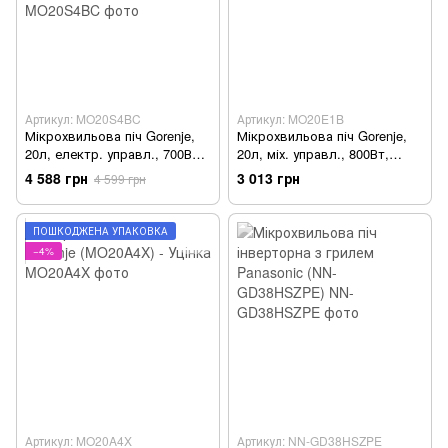
Артикул: MO20S4BC
Артикул: MO20E1B
Мікрохвильова піч Gorenje,
Мікрохвильова піч Gorenje,
20л, електр. управл., 700Вт,
20л, міх. управл., 800Вт,
гриль, дисплей, чорний
чорний MO20E1B - Уцінка
4 588 грн
3 013 грн
4 599 грн
MO20S4BC - Уцінка
ПОШКОДЖЕНА УПАКОВКА
−4%
Артикул: MO20A4X
Артикул: NN-GD38HSZPE