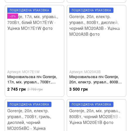
чорний GO-E845GB - Уцінка
ПОШКОДЖЕНА УПАКОВКА
ПОШКОДЖЕНА УПАКОВКА
−2%
Артикул: MO17E1W
Артикул: MO20A3B
Мікрохвильова піч Gorenje,
Мікрохвильова піч Gorenje,
17л, міх. управл., 700Вт,
20л, електр. управл., 800Вт,
білий MO17E1W - Уцінка
дисплей, чорний MO20A3B -
2 745 грн
3 500 грн
2 799 грн
Уцінка
ПОШКОДЖЕНА УПАКОВКА
ПОШКОДЖЕНА УПАКОВКА