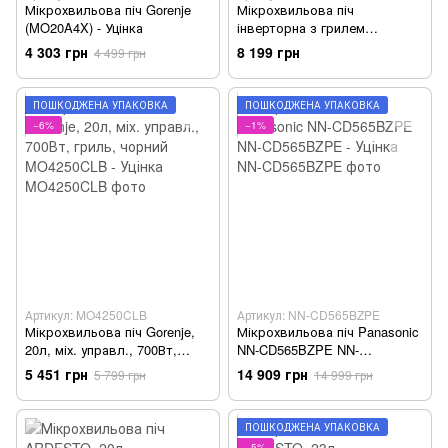
Мікрохвильова піч Gorenje
Мікрохвильова піч
(MO20A4X) - Уцінка
інверторна з грилем
Panasonic (NN-GD38HSZPE)
4 303 грн
8 199 грн
4 499 грн
ПОШКОДЖЕНА УПАКОВКА
ПОШКОДЖЕНА УПАКОВКА
−6%
−1%
Артикул: MO4250CLB
Артикул: NN-CD565BZPE
Мікрохвильова піч Gorenje,
Мікрохвильова піч Panasonic
20л, міх. управл., 700Вт,
NN-CD565BZPE NN-
гриль, чорний MO4250CLB -
CD565BZPE - Уцінка
5 451 грн
14 909 грн
5 799 грн
14 999 грн
Уцінка
ПОШКОДЖЕНА УПАКОВКА
−5%