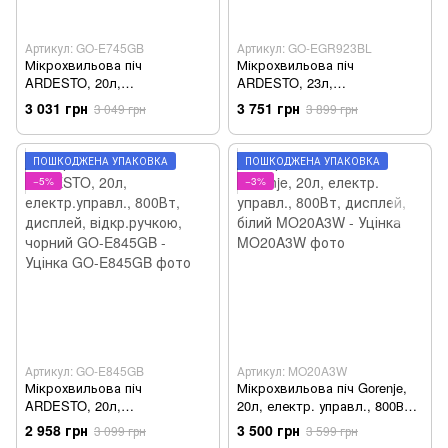
Артикул: GO-E745GB
Артикул: GO-EGR923BL
Мікрохвильова піч
Мікрохвильова піч
ARDESTO, 20л,
ARDESTO, 23л,
електр.управл., 700Вт,
електр.управл., 900Вт,
3 031 грн
3 751 грн
3 049 грн
3 899 грн
дисплей, відкр.ручкою,
гриль, дисплей,
швидкий старт, чорний GO-
відкр.кнопкою, чорний GO-
E745GB - Уцінка
EGR923BL - Уцінка
ПОШКОДЖЕНА УПАКОВКА
ПОШКОДЖЕНА УПАКОВКА
−5%
−3%
Артикул: GO-E845GB
Артикул: MO20A3W
Мікрохвильова піч
Мікрохвильова піч Gorenje,
ARDESTO, 20л,
20л, електр. управл., 800Вт,
електр.управл., 800Вт,
дисплей, білий MO20A3W -
2 958 грн
3 500 грн
3 099 грн
3 599 грн
дисплей, відкр.ручкою,
Уцінка