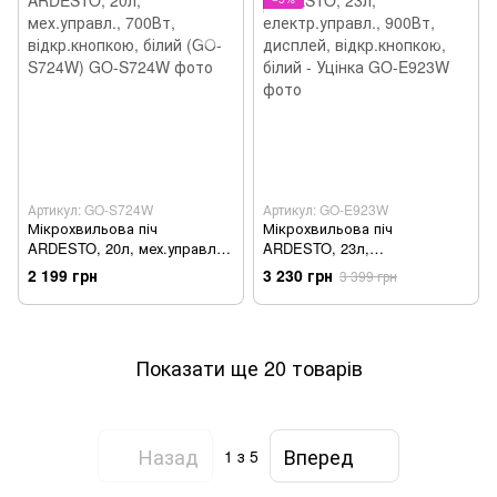
Артикул: GO-S724W
Артикул: GO-E923W
Мікрохвильова піч
Мікрохвильова піч
ARDESTO, 20л, мех.управл.,
ARDESTO, 23л,
700Вт, відкр.кнопкою, білий
електр.управл., 900Вт,
2 199 грн
3 230 грн
3 399 грн
(GO-S724W)
дисплей, відкр.кнопкою,
білий - Уцінка
Показати ще 20 товарів
Назад
Вперед
1
з 5