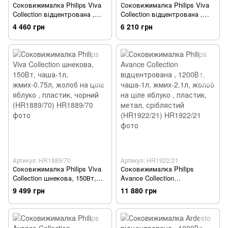
Соковижималка Philips Viva
Соковижималка Philips Viva
Collection відцентрована ,
Collection відцентрована ,
500Вт, чаша-0.5л, жмих-1л,
800Вт, чаша-2л, жмих-1.2л,
4 460 грн
6 210 грн
пластик, чорний (HR1832/00)
жолоб на ціле яблуко ,
пластик, чорний (HR1855/70)
Артикул: HR1889/70
Артикул: HR1922/21
Соковижималка Philips Viva
Соковижималка Philips
Collection шнекова, 150Вт,
Avance Collection
чаша-1л, жмих-0.75л, жолоб
відцентрована , 1200Вт,
9 499 грн
11 880 грн
на ціле яблуко , пластик,
чаша-1л, жмих-2.1л, жолоб
чорний (HR1889/70)
на ціле яблуко , пластик,
метал, сріблястий
(HR1922/21)