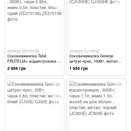
Артикул: ZE370138
Артикул: CJ100HE
Соковижималка Tefal
Соковижималка Gorenje
FRUTELIA+ відцентрована ,
цитрус-прес, 100Вт, метал
350Вт, чаша-0.95л,
(CJ100HE)
2 899 грн
1 958 грн
жмих-0.5л, пластик, біло-
сірий (ZE370138)