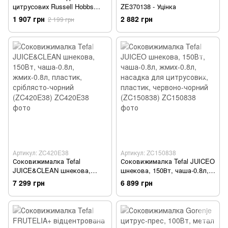
цитрусових Russell Hobbs
ZE370138 - Уцінка
22760-56 22760-56 - Уцінка
1 907 грн
2 882 грн
2 199 грн
Артикул: ZC420E38
Артикул: ZC150838
Соковижималка Tefal
Соковижималка Tefal JUICEO
JUICE&CLEAN шнекова,
шнекова, 150Вт, чаша-0.8л,
150Вт, чаша-0.8л, жмих-0.8л,
жмих-0.8л, насадка для
7 299 грн
6 899 грн
пластик, сріблясто-чорний
цитрусових, пластик,
(ZC420E38)
червоно-чорний (ZC150838)