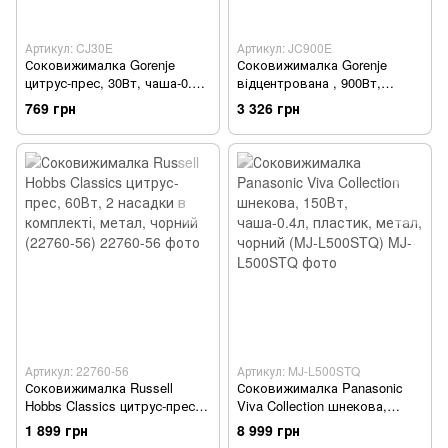
Артикул: CJ30E
Артикул: JC900E
Соковижималка Gorenje
Соковижималка Gorenje
цитрус-прес, 30Вт, чаша-0.8л,
відцентрована , 900Вт,
пластик, метал, білий
чаша-1.1л, жмих-1.5л, жолоб
769 грн
3 326 грн
(CJ30E)
на ціле яблуко , пластик,
метал, чорний (JC900E)
Артикул: 22760-56
Артикул: MJ-L500STQ
Соковижималка Russell
Соковижималка Panasonic
Hobbs Classics цитрус-прес,
Viva Collection шнекова,
60Вт, 2 насадки в комплекті,
150Вт, чаша-0.4л, пластик,
1 899 грн
8 999 грн
метал, чорний (22760-56)
метал, чорний (MJ-L500STQ)