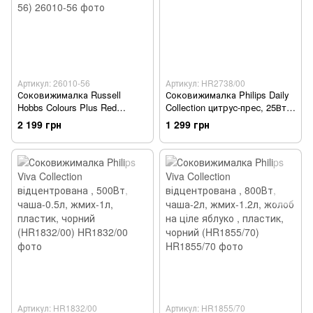
Артикул: 26010-56
Артикул: HR2738/00
Соковижималка Russell
Соковижималка Philips Daily
Hobbs Colours Plus Red
Collection цитрус-прес, 25Вт,
цитрус-прес, 600Вт, 2
чаша-0.5л, пластик, білий
2 199 грн
1 299 грн
насадки в комплекті,
(HR2738/00)
пластик, червоний (26010-56)
Артикул: HR1832/00
Артикул: HR1855/70