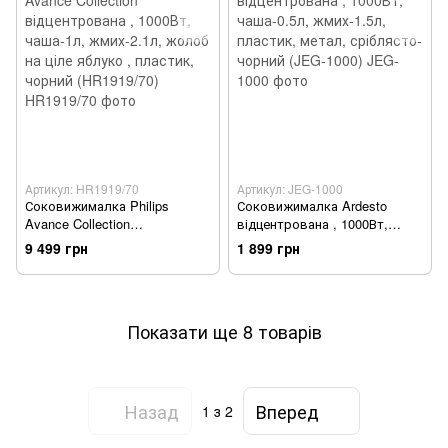
Артикул: HR1919/70
Артикул: JEG-1000
Соковижималка Philips
Соковижималка Ardesto
Avance Collection
відцентрована , 1000Вт,
відцентрована , 1000Вт,
чаша-0.5л, жмих-1.5л,
9 499 грн
1 899 грн
чаша-1л, жмих-2.1л, жолоб
пластик, метал, сріблясто-
на ціле яблуко , пластик,
чорний (JEG-1000)
чорний (HR1919/70)
Показати ще 8 товарів
Назад
Вперед
1
з 2