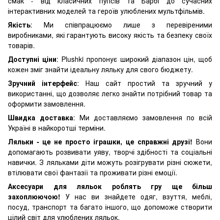
смак - від класичних пупсів та Барбі до сучасних
інтерактивних моделей та героїв улюблених мультфільмів.
Якість
: Ми співпрацюємо лише з перевіреними
виробниками, які гарантують високу якість та безпеку своїх
товарів.
Доступні ціни
: Plushki пропонує широкий діапазон цін, щоб
кожен зміг знайти ідеальну ляльку для свого бюджету.
Зручний інтерфейс
: Наш сайт простий та зручний у
використанні, що дозволяє легко знайти потрібний товар та
оформити замовлення.
Швидка доставка
: Ми доставляємо замовлення по всій
Україні в найкоротші терміни.
Ляльки - це не просто іграшки, це справжні друзі!
Вони
допомагають розвивати уяву, творчі здібності та соціальні
навички. З ляльками діти можуть розігрувати різні сюжети,
втілювати свої фантазії та проживати різні емоції.
Аксесуари для ляльок роблять гру ще більш
захоплюючою!
У нас ви знайдете одяг, взуття, меблі,
посуд, транспорт та багато іншого, що допоможе створити
цілий світ для улюблених ляльок.