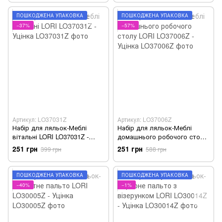
ПОШКОДЖЕНА УПАКОВКА
ПОШКОДЖЕНА УПАКОВКА
−37%
−57%
Артикул: LO37031Z
Артикул: LO37006Z
Набір для ляльок-Меблі
Набір для ляльок-Меблі
вітальні LORI LO37031Z -
домашнього робочого столу
Уцінка
LORI LO37006Z - Уцінка
251 грн
251 грн
399 грн
588 грн
ПОШКОДЖЕНА УПАКОВКА
ПОШКОДЖЕНА УПАКОВКА
−40%
−1%