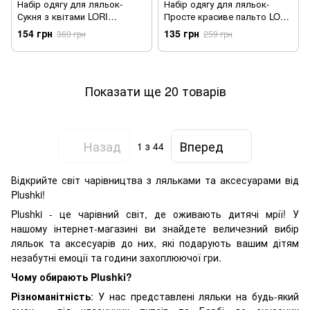
Набір одягу для ляльок-
Набір одягу для ляльок-
Сукня з квітами LORI
Просте красиве пальто LORI
LO30021Z - Уцінка
LO30011Z - Уцінка
154 грн
135 грн
360 грн
259 грн
Показати ще 20 товарів
Назад
Вперед
1
з 44
Відкрийте світ чарівництва з ляльками та аксесуарами від
Plushki!
Plushki - це чарівний світ, де оживають дитячі мрії! У
нашому інтернет-магазині ви знайдете величезний вибір
ляльок та аксесуарів до них, які подарують вашим дітям
незабутні емоції та години захоплюючої гри.
Чому обирають Plushki?
Різноманітність
: У нас представлені ляльки на будь-який