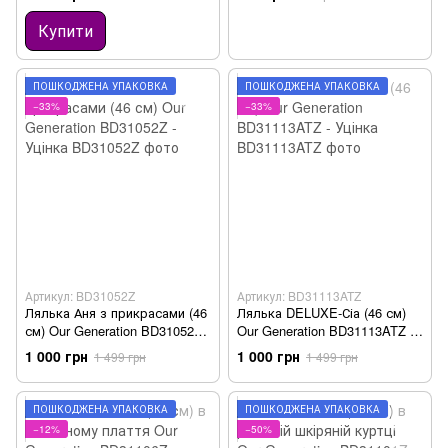
Купити
ПОШКОДЖЕНА УПАКОВКА
ПОШКОДЖЕНА УПАКОВКА
−33%
−33%
Артикул: BD31052Z
Артикул: BD31113ATZ
Лялька Аня з прикрасами (46
Лялька DELUXE-Сіа (46 см)
см) Our Generation BD31052Z -
Our Generation BD31113ATZ -
Уцінка
Уцінка
1 000 грн
1 000 грн
1 499 грн
1 499 грн
ПОШКОДЖЕНА УПАКОВКА
ПОШКОДЖЕНА УПАКОВКА
−12%
−50%