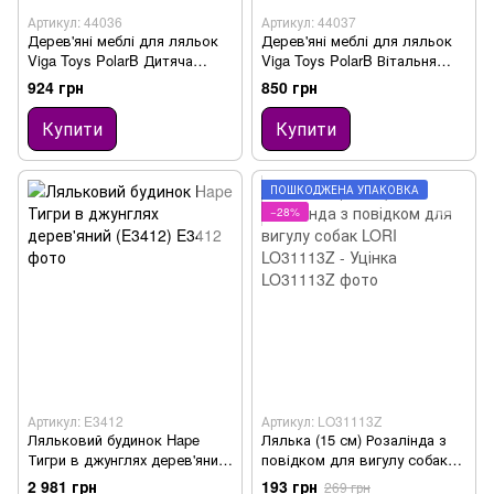
Артикул: 44036
Артикул: 44037
Дерев'яні меблі для ляльок
Дерев'яні меблі для ляльок
Viga Toys PolarB Дитяча
Viga Toys PolarB Вітальня
кімната (44036)
(44037)
924 грн
850 грн
Купити
Купити
ПОШКОДЖЕНА УПАКОВКА
−28%
Артикул: E3412
Артикул: LO31113Z
Ляльковий будинок Hape
Лялька (15 см) Розалінда з
Тигри в джунглях дерев'яний
повідком для вигулу собак
(E3412)
LORI LO31113Z - Уцінка
2 981 грн
193 грн
269 грн