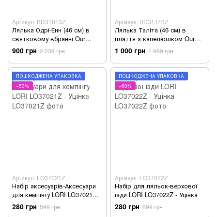
Артикул: BD31013Z
Артикул: BD31140Z
Лялька Одрі-Енн (46 см) в
Лялька Таліта (46 см) в
святковому вбранні Our
плаття з капелюшком Our
Generation BD31013Z - Уцінка
Generation BD31140Z - Уцінка
900 грн
1 000 грн
2 238 грн
1 999 грн
ПОШКОДЖЕНА УПАКОВКА
ПОШКОДЖЕНА УПАКОВКА
−53%
−60%
Артикул: LO37021Z
Артикул: LO37022Z
Набір аксесуарів-Аксесуари
Набір для ляльок-верхової
для кемпінгу LORI LO37021Z -
їзди LORI LO37022Z - Уцінка
Уцінка
280 грн
280 грн
599 грн
699 грн