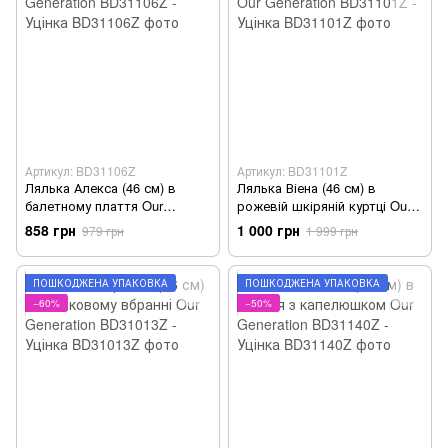
Артикул: BD31106Z
Артикул: BD31101Z
Лялька Алекса (46 см) в
Лялька Віена (46 см) в
балетному плаття Our
рожевій шкіряній куртці Our
Generation BD31106Z - Уцінка
Generation BD31101Z - Уцінка
858 грн
1 000 грн
979 грн
1 999 грн
ПОШКОДЖЕНА УПАКОВКА
ПОШКОДЖЕНА УПАКОВКА
−60%
−50%