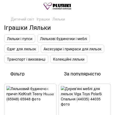
Дитячий світ
Іграшки
Ляльки
Іграшки Ляльки
Ляльки і пупси
Лялькові будиночки і меблі
Одяг для ляльок
Аксесуари і прикраси для ляльок
Транспорт і вихованці
Колекційні ляльки
Фільтр
За популярністю