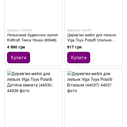
Артикул: 65948
Артикул: 44035
Ляльковий будиночок причіп
Дерев'яні меблі для ляльок
KidKraft Teeny House (65948)
Viga Toys PolarB Спальня
(44035)
4 990 грн
917 грн
Купити
Купити