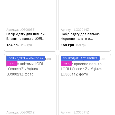
Артикул: LO30005Z
Артикул: LO30014Z
Набір одягу для ляльок-
Набір одягу для ляльок-
Блакитне пальто LORI
Червоне пальто з
LO30005Z - Уцінка
візерунком LORI LO30014Z -
154 грн
158 грн
259 грн
159 грн
Уцінка
ПОШКОДЖЕНА УПАКОВКА
ПОШКОДЖЕНА УПАКОВКА
−57%
−48%
Артикул: LO30021Z
Артикул: LO30011Z