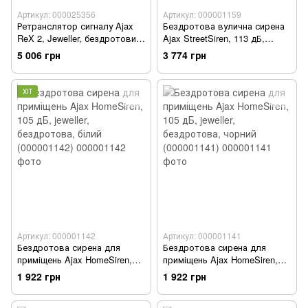
Артикул: 000025356
Артикул: 000001159
Ретранслятор сигналу Ajax
Бездротова вулична сирена
ReX 2, Jeweller, бездротовий,
Ajax StreetSiren, 113 дБ,
чорний (000025356)
jeweller, бездротова, білий
5 006 грн
3 774 грн
(000001159)
ХІТ
Артикул: 000001142
Артикул: 000001141
Бездротова сирена для
Бездротова сирена для
приміщень Ajax HomeSiren,
приміщень Ajax HomeSiren,
105 дБ, jeweller, бездротова,
105 дБ, jeweller, бездротова,
1 922 грн
1 922 грн
білий (000001142)
чорний (000001141)