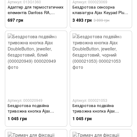
Артикул: 013G1360
Артикул: 000023069
Адаптер для термостатичних
Бездротова сенсорна
елементів Danfoss RA,
клавіатура Ajax Keypad Plus
M30x1.5, кутовий (013G1360)
чорна 000023069 - Уцінка
697 грн
3 493 грн
3 899 грн
Артикул: 000020949
Артикул: 000021053
Бездротова подвійна
Бездротова подвійна
тривожна кнопка Ajax
тривожна кнопка Ajax
DoubleButton, jeweller,
DoubleButton, jeweller,
1 045 грн
1 045 грн
бездротовий, білий
бездротовий, чорний
(000020949)
(000021053)