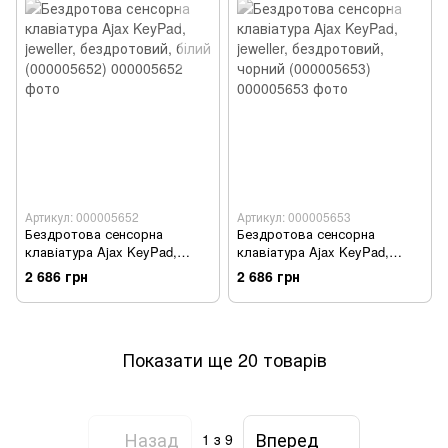
Артикул: 000005652
Артикул: 000005653
Бездротова сенсорна
Бездротова сенсорна
клавіатура Ajax KeyPad,
клавіатура Ajax KeyPad,
jeweller, бездротовий, білий
jeweller, бездротовий, чорний
2 686 грн
2 686 грн
(000005652)
(000005653)
Показати ще 20 товарів
Назад
Вперед
1
з 9