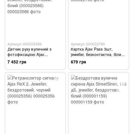
Артикул: 000023586
Артикул: 000022786
Датчик руху вуличний з
Картка Ajax Pass 3шт,
фотофіксацією Ajax
jeweller, безконтактна, білий
MotionCam Outdoor, Jeweler,
(000022786)
7 452 грн
679 грн
бездротовий, білий
(000023586)