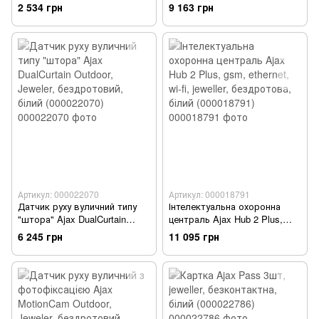
Smoke Jeweler, змінна
hub, motionprotect, doorprotect,
2 534 грн
9 163 грн
батарея, бездротовий, білий
spacecontrol, jeweller,
(000029685)
бездротовий, білий
(000001144)
Артикул: 000022070
Артикул: 000018791
Датчик руху вуличний типу
Інтелектуальна охоронна
"штора" Ajax DualCurtain
централь Ajax Hub 2 Plus,
Outdoor, Jeweler,
gsm, ethernet, wi-fi, jeweller,
6 245 грн
11 095 грн
бездротовий, білий
бездротова, білий
(000022070)
(000018791)