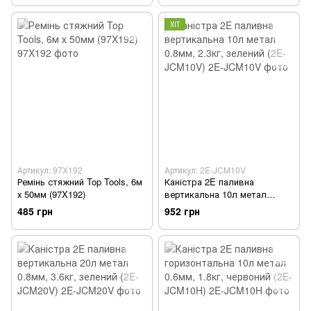
ХІТ
Артикул: 97X192
Артикул: 2E-JCM10V
Ремінь стяжний Top Tools, 6м
Каністра 2E паливна
х 50мм (97X192)
вертикальна 10л метал
0.8мм, 2.3кг, зелений (2E-
485 грн
952 грн
JCM10V)