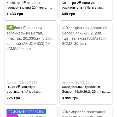
Каністра 2E паливна
Каністра 2E паливна
горизонтальна 20л метал
горизонтальна 5л метал
0.8мм, 3.1кг, червоний (2E-
0.6мм, 1.5кг, червоний (2E-
1 433 грн
649 грн
JCM20H)
JCM5H)
ХІТ
Артикул: 2E-JCMS33
Артикул: SCM2130
Лійка 2E каністри
Холодильник дорожній
вертикальної метал,
Sencor, 44x6х29,2, 29л, 1дв.,
пластик, 20х330мм, 0.25кг,
зелений (SCM2130)
225 грн
3 999 грн
зелений (2E-JCMS33)
ПОШКОДЖЕНА УПАКОВКА
−10%