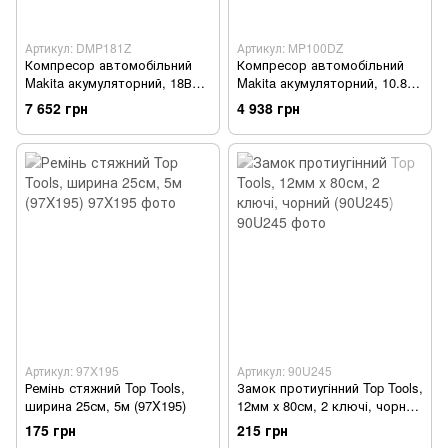
Артикул: DMP181Z
Артикул: MP100DZ
Компресор автомобільний
Компресор автомобільний
Makita акумуляторний, 18В
Makita акумуляторний, 10.8 В
LXT, без АКБ та ЗП
CXT, SOLO (MP100DZ)
7 652 грн
4 938 грн
(DMP181Z)
Артикул: 97X195
Артикул: 90U245
Ремінь стяжний Top Tools,
Замок протиугінний Top Tools,
ширина 25см, 5м (97X195)
12мм х 80см, 2 ключі, чорний
(90U245)
175 грн
215 грн