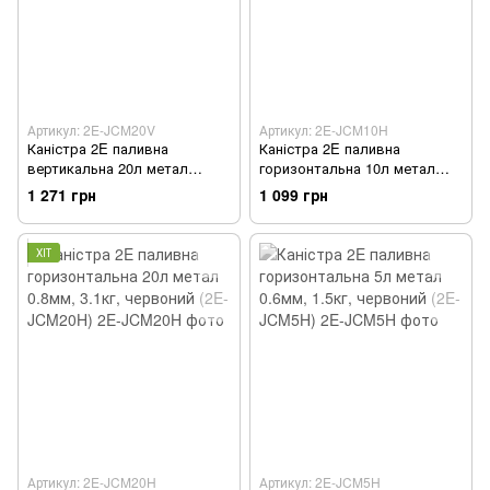
Артикул: 2E-JCM20V
Артикул: 2E-JCM10H
Каністра 2E паливна
Каністра 2E паливна
вертикальна 20л метал
горизонтальна 10л метал
0.8мм, 3.6кг, зелений (2E-
0.6мм, 1.8кг, червоний (2E-
1 271 грн
1 099 грн
JCM20V)
JCM10H)
ХІТ
Артикул: 2E-JCM20H
Артикул: 2E-JCM5H