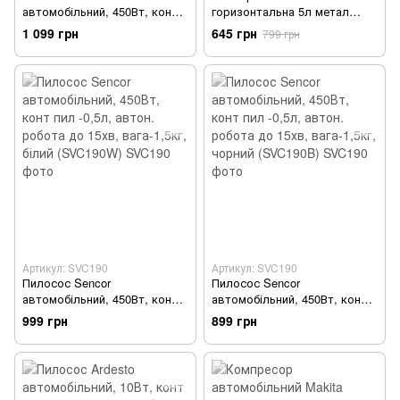
автомобільний, 450Вт, конт
горизонтальна 5л метал
пил -0,5л, автон. робота до
0.6мм, 1.5кг, червоний -
1 099 грн
645 грн
799 грн
15хв, вага-1,5кг, червоний
Уцінка
(SVC190R)
Артикул: SVC190
Артикул: SVC190
Пилосос Sencor
Пилосос Sencor
автомобільний, 450Вт, конт
автомобільний, 450Вт, конт
пил -0,5л, автон. робота до
пил -0,5л, автон. робота до
999 грн
899 грн
15хв, вага-1,5кг, білий
15хв, вага-1,5кг, чорний
(SVC190W)
(SVC190B)