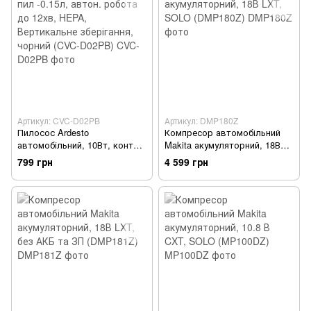
Артикул: CVC-D02PB
Артикул: DMP180Z
Пилосос Ardesto
Компресор автомобільний
автомобільний, 10Вт, конт
Makita акумуляторний, 18В
пил -0.15л, автон. робота до
LXT, SOLO (DMP180Z)
799 грн
4 599 грн
12хв, HEPA, Вертикальне
зберігання, чорний (CVC-
D02PB)