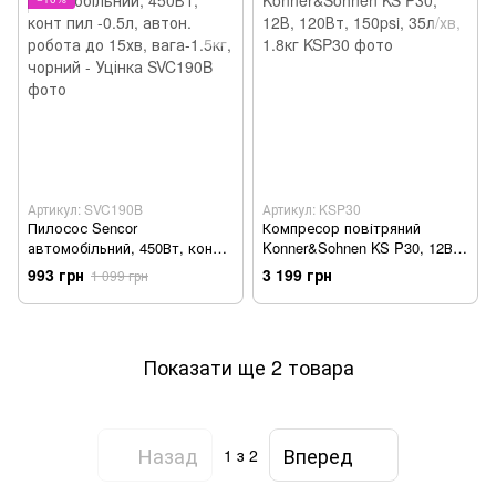
Артикул: SVC190B
Артикул: KSP30
Пилосос Sencor
Компресор повітряний
автомобільний, 450Вт, конт
Konner&Sohnen KS P30, 12В,
пил -0.5л, автон. робота до
120Вт, 150psi, 35л/хв, 1.8кг
993 грн
3 199 грн
1 099 грн
15хв, вага-1.5кг, чорний -
Уцінка
Показати ще 2 товара
Назад
Вперед
1
з 2