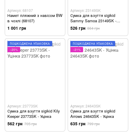
Артикул: 68107
Артикул: 23149SK
Намет пляжний з навісом BW
Сумка для взуття sigikid
в чохлі (68107)
Sammy Samoa 23149SK -
Уцінка
1 001 грн
526 грн
664 грн
ПОШКОДЖЕНА УПАКОВКА
ПОШКОДЖЕНА УПАКОВКА
−20%
−21%
Артикул: 23773SK
Артикул: 24643SK
Сумка для взуття sigikid Kily
Сумка для взуття sigikid
Keeper 23773SK - Уцінка
Arrows 24643SK - Уцінка
562 грн
635 грн
705 грн
799 грн