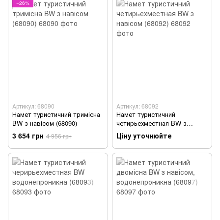
−26%
Артикул: 68090
Артикул: 68092
Намет туристичний тримісна
Намет туристичний
BW з навісом (68090)
четирьехместная BW з
навісом (68092)
3 654 грн
Ціну уточнюйте
4 956 грн