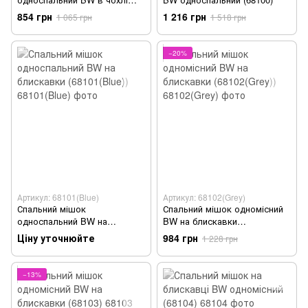
(68099(Yellow))
854 грн
1 216 грн
1 065 грн
1 518 грн
−20%
Артикул: 68101(Blue)
Артикул: 68102(Grey)
Спальний мішок
Спальний мішок одномісний
односпальний BW на
BW на блискавки
блискавки (68101(Blue))
(68102(Grey))
Ціну уточнюйте
984 грн
1 228 грн
−13%