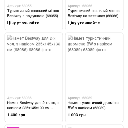
Артикул: 68055
Артикул: 68066
Туристичний спальний мішок
Туристичний спальний мішок
Bestway з подушкою (68055)
Bestway на затяжках (68066)
Ціну уточнюйте
Ціну уточнюйте
Артикул: 68086
Артикул: 68089
Намет Bestway для 2-х чол, з
Намет туристичний двомісна
навісом 235х145х100 см
BW з навісом (68089)
(68086)
1 400 грн
1 003 грн