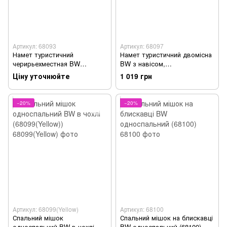
Артикул: 68093
Артикул: 68097
Намет туристичний
Намет туристичний двомісна
черирьехместная BW
BW з навісом,
водонепроникна (68093)
водонепроникна (68097)
Ціну уточнюйте
1 019 грн
−20%
−20%
Артикул: 68099(Yellow)
Артикул: 68100
Спальний мішок
Спальний мішок на блискавці
односпальний BW в чохлі
BW односпальний (68100)