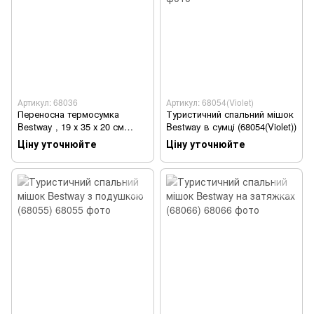
Артикул: 68036
Артикул: 68054(Violet)
Переносна термосумка
Туристичний спальний мішок
Bestway , 19 х 35 х 20 см
Bestway в сумці (68054(Violet))
(68036)
Ціну уточнюйте
Ціну уточнюйте