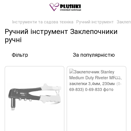
Інструменти та садова техніка
Ручний інструмент
Заклеп
Ручний інструмент Заклепочники
ручні
Фільтр
За популярністю