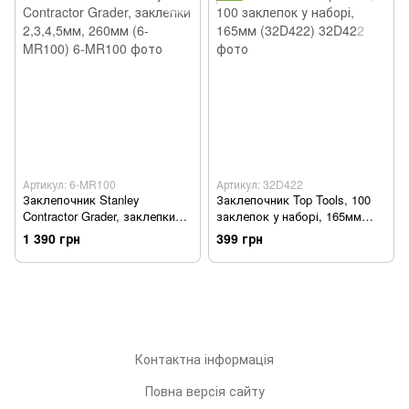
Артикул: 6-MR100
Артикул: 32D422
Заклепочник Stanley
Заклепочник Top Tools, 100
Contractor Grader, заклепки
заклепок у наборі, 165мм
2,3,4,5мм, 260мм (6-MR100)
(32D422)
1 390 грн
399 грн
Контактна інформація
Повна версія сайту