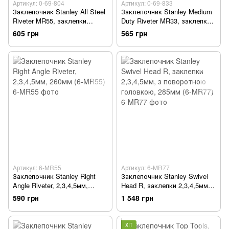
Артикул: 0-69-804
Артикул: 0-69-833
Заклепочник Stanley All Steel
Заклепочник Stanley Medium
Riveter MR55, заклепки
Duty Riveter MR33, заклепки
2,3,4,5мм, 260мм (0-69-804)
3,4мм, 230мм (0-69-833)
605 грн
565 грн
Артикул: 6-MR55
Артикул: 6-MR77
Заклепочник Stanley Right
Заклепочник Stanley Swivel
Angle Riveter, 2,3,4,5мм,
Head R, заклепки 2,3,4,5мм, з
260мм (6-MR55)
поворотною головкою,
590 грн
1 548 грн
285мм (6-MR77)
ХІТ