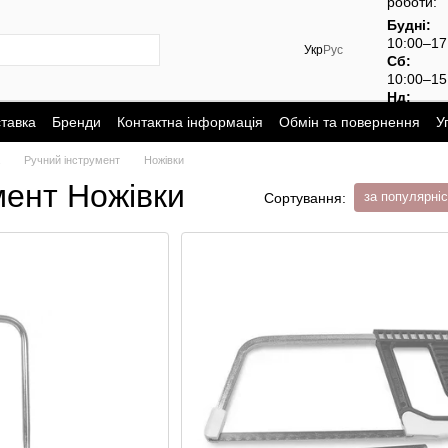
роботи:
Будні:
10:00–1
Укр
Рус
Сб:
10:00–15
Нд:
вихідний
ставка
Бренди
Контактна інформація
Обмін та повернення
У
Ручний інструмент
Ножівки
мент Ножівки
за популярні
Сортування: