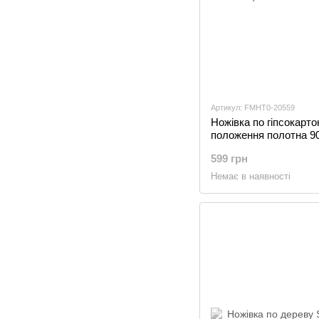
Артикул: FMHT0-20559
Ножівка по гіпсокарто
положення полотна 90°
130мм (FMHT0-20559
599 грн
Немає в наявності