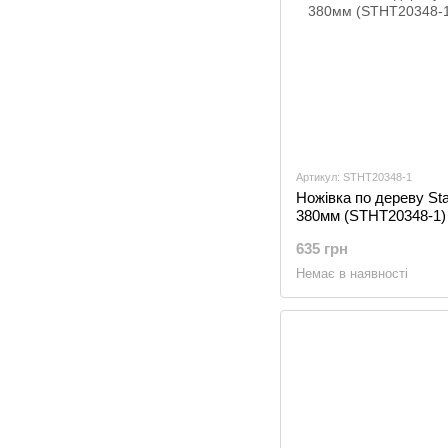
Артикул: STHT20348-1
Ножівка по дереву Sta
380мм (STHT20348-1)
635 грн
Немає в наявності