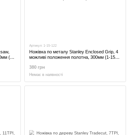
Артикул: 1-15-122
ksaw,
Ножівка по металу Stanley Enclosed Grip, 4
0мм (0-
можливі положення полотна, 300мм (1-15-
122)
380 грн
Немає в наявності