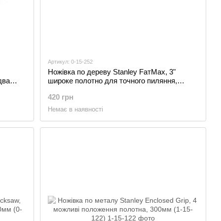
Артикул: 0-15-252
Ножівка по дереву Stanley FатMах, 3"
два
широке полотно для точного пиляння,
TPI13, 250мм (0-15-252)
420 грн
Немає в наявності