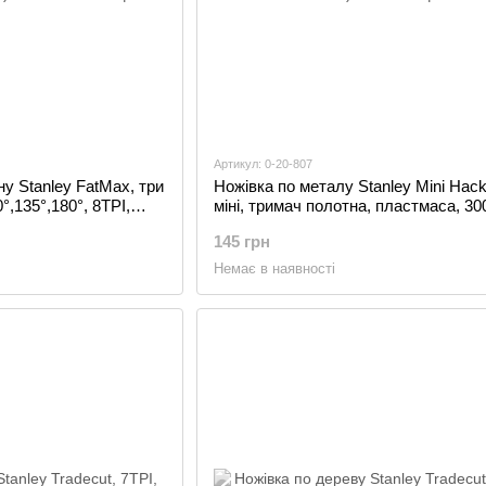
Артикул: 0-20-807
ну Stanley FatMax, три
Ножівка по металу Stanley Mini Hac
,135°,180°, 8TPI,
міні, тримач полотна, пластмаса, 30
)
20-807)
145 грн
Немає в наявності