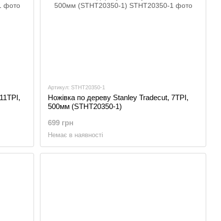
Артикул: STHT20350-1
11TPI,
Ножівка по дереву Stanley Tradecut, 7TPI,
500мм (STHT20350-1)
699 грн
Немає в наявності