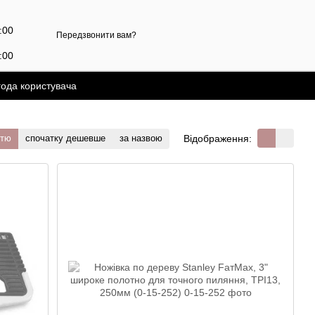
7:00
Передзвонити вам?
:00
года користувача
Відображення:
стю
спочатку дешевше
за назвою