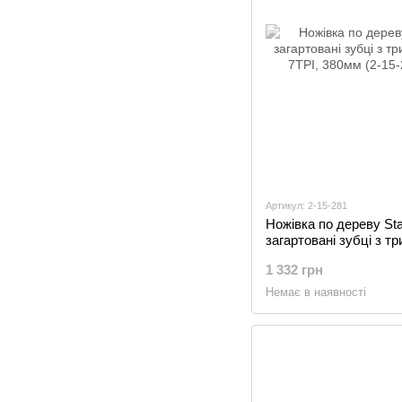
Артикул: 2-15-281
Ножівка по дереву Sta
загартовані зубці з т
7TPI, 380мм (2-15-281
1 332 грн
Немає в наявності