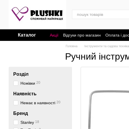
Перейти до основного контенту
Каталог
Акції
Відгуки про магазин
Оплата і до
Головна
Інструменти та садова техніка
Ручний інстру
Розділ
20
Ножівки
Наявність
20
Немає в наявності
Бренд
18
Stanley