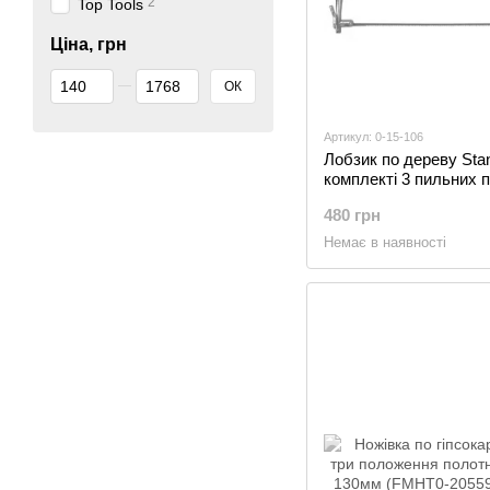
2
Top Tools
Ціна, грн
Від Ціна, грн
До Ціна, грн
ОК
Артикул: 0-15-106
Лобзик по дереву Stan
комплекті 3 пильних 
(0-15-106)
480 грн
Немає в наявності