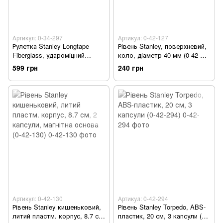
Артикул: 0-34-297
Артикул: 0-42-127
Рулетка Stanley Longtape
Рівень Stanley, поверхневий,
Fiberglass, удароміцний
коло, діаметр 40 мм (0-42-
корпус з ABS-пластику, 30м х
127)
599 грн
240 грн
12.7мм (0-34-297)
Артикул: 0-42-130
Артикул: 0-42-294
Рівень Stanley кишеньковий,
Рівень Stanley Torpedo, ABS-
литий пластм. корпус, 8.7 см,
пластик, 20 см, 3 капсули (0-