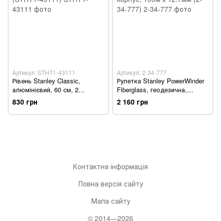
Артикул: STHT1-43111
Артикул: 2-34-777
Рівень Stanley Classic,
Рулетка Stanley PowerWinder
алюмінієвий, 60 см, 2
Fiberglass, геодезична,
капсули, магнітний (STHT1-
відкритий корпус, 100м х
830 грн
2 160 грн
43111)
12.7мм (2-34-777)
Контактна інформація
Повна версія сайту
Мапа сайту
© 2014—2026