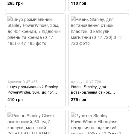
2 капсули, магнітна основа
42-294)
265 грн
110 грн
(0-42-130)
Артикул: 0-47-465
Артикул: 0-47-720
Шнур розмічальний Stanley
Рівень Stanley, для
PowerWinder, 30м, до 45г
встановлення стійок,
крейди, + підвісний рівень та
пластик, 3 капсули, магнітний
410 грн
275 грн
крейда (0-47-465)
(0-47-720)