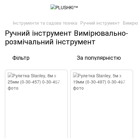
Інструменти та садова техніка
Ручний інструмент
Вимірю
Ручний інструмент Вимірювально-
розмічальний інструмент
Фільтр
За популярністю