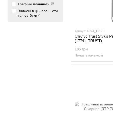
19
Графічні планшети
Знижені в ціні планшети
2
та ноутбуки
Артикул: 17741_TRUST
Стилус Trust Stylus P
(17741_TRUST)
185 грн
Немає в наявності