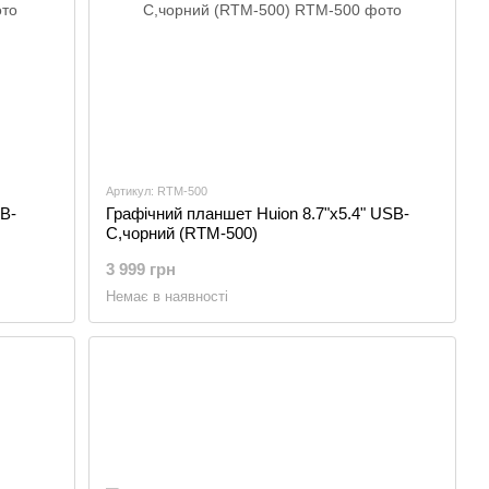
Артикул: RTM-500
B-
Графічний планшет Huion 8.7"x5.4" USB-
C,чорний (RTM-500)
3 999 грн
Немає в наявності