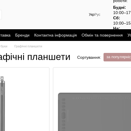
роботи:
Будні:
10:00–1
Укр
Рус
Сб:
10:00–15
Нд:
вихідний
ставка
Бренди
Контактна інформація
Обмін та повернення
У
тбуки
Графічні планшети
афічні планшети
за популярні
Сортування: