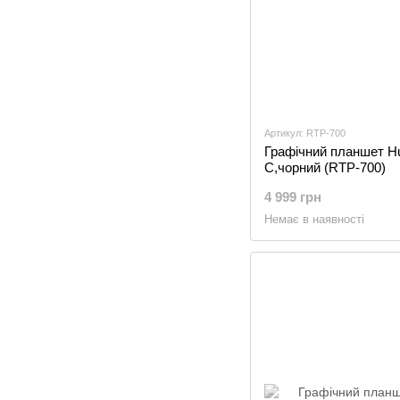
Артикул: RTP-700
Графічний планшет Hu
C,чорний (RTP-700)
4 999 грн
Немає в наявності