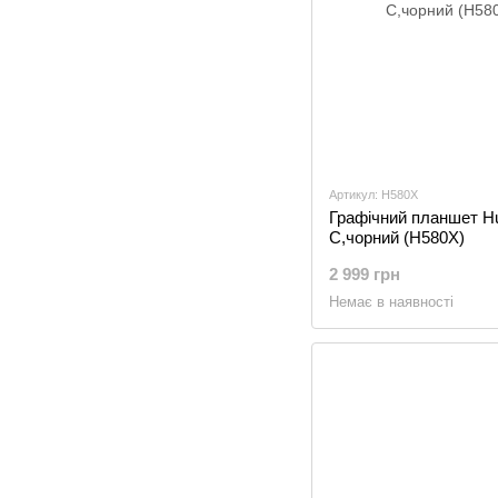
Артикул: H580X
Графічний планшет Hu
C,чорний (H580X)
2 999 грн
Немає в наявності