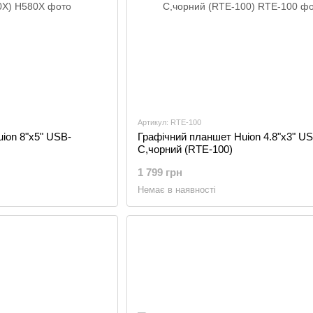
Артикул: RTE-100
ion 8"x5" USB-
Графічний планшет Huion 4.8"x3" US
C,чорний (RTE-100)
1 799 грн
Немає в наявності