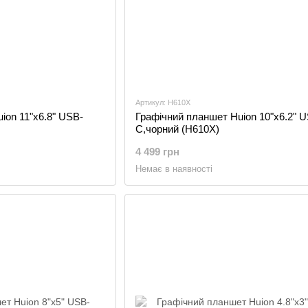
Артикул: H610X
ion 11"x6.8" USB-
Графічний планшет Huion 10"x6.2" 
C,чорний (H610X)
4 499 грн
Немає в наявності