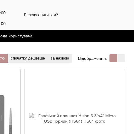
7:00
Передзвонити вам?
:00
года користувача
Відображення:
стю
спочатку дешевше
за назвою