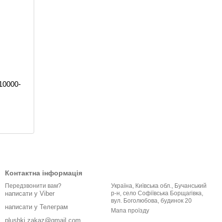
10000-
Контактна інформація
Україна, Київська обл., Бучанський
Передзвонити вам?
р-н, село Софіївська Борщагівка,
написати у Viber
вул. Боголюбова, будинок 20
написати у Телеграм
Мапа проїзду
plushki.zakaz@gmail.com