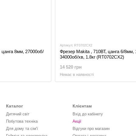
Артикул: RT0702CX2
, цанга 8мм, 27000об/
Фрезер Makita , 710ВТ, цанга 6/8мм, 
34000об/хв, 1.8кг (RT0702CX2)
14 520 грн
Немає в наявності
Каталог
Клієнтам
Дитячий світ
Вхід до кабінету
Побутова техніка
Акції
Для дому та сім'ї
Відгуки про магазин
Геймінг та електроніка
Оплата і доставка