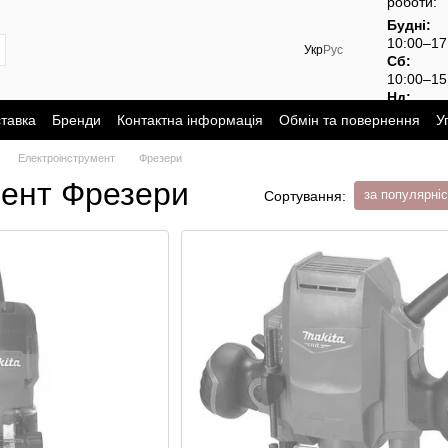
роботи:
Будні:
10:00–1
Укр
Рус
Сб:
10:00–15
Нд:
вихідний
ставка
Бренди
Контактна інформація
Обмін та повернення
У
Електроінструмент
Фрезери
мент Фрезери
за популярні
Сортування: