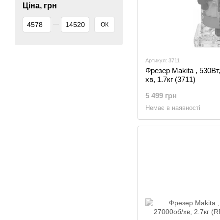
Ціна, грн
Від Ціна, грн
До Ціна, грн
ОК
Артикул: 3711
Фрезер Makita , 530Вт
хв, 1.7кг (3711)
5 499 грн
Немає в наявності