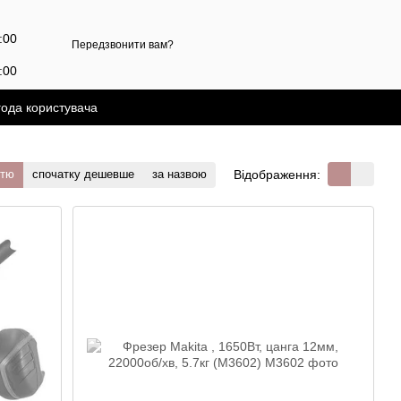
7:00
Передзвонити вам?
:00
года користувача
Відображення:
стю
спочатку дешевше
за назвою