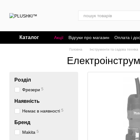
Перейти до основного контенту
Каталог
Акції
Відгуки про магазин
Оплата і до
Головна
Інструменти та садова техніка
Електроінстру
Розділ
5
Фрезери
Наявність
5
Немає в наявності
Бренд
5
Makita