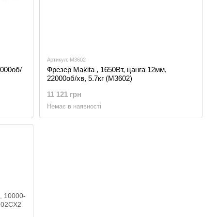
Артикул: M3602
7000об/
Фрезер Makita , 1650Вт, цанга 12мм,
22000об/хв, 5.7кг (M3602)
11 121 грн
Немає в наявності