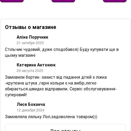
Отзывы о магазине
Аліна Поручник
21 октября 2025
Стільчик чудовий, дуже сподобався) Буду купувати ще в
цьому магазині
Катерина Антонюк
29 августа 2025
Замовили бортик- захист від падання дітей з ліжка
-крутезна штука ,гарні кольри є на вибір,легко
збирається.швидко відправили. Сервіс обслуговування-
суперовий!
Леся Боканча
12 декабря 2024
Замовляла ляльку Лол,задоволена товаром)))
Все отзывы