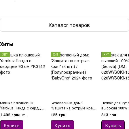
Каталог товаров
Хиты
ХИТ
ХИТ
ХИТ
Мишка плюшевый
Безопасный дом:
Лежак для куп
Yarokuz Панда с сердцем
"Защита на острые края"
высокий 100% 
90 см
(4 шт.) /
(белый) (DM-0
1 492 грн/шт.
125 грн
313 грн
(Полупрозрачные)
157)
"BabyOno"
Купить
Купить
Купить