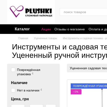
Перейти к основному контенту
Каталог
Акции
Отзывы о магазине
Оплата и д
Главная
Уцененные товары
Инструменты и садовая техника - у
Инструменты и садовая те
Уцененный ручной инстру
Уцененная садовая тех
Повреждённая
4
упаковка
Наличие
ПОВРЕЖДЁННАЯ УПАКОВ
4
Нет в наличии
−1%
Цена, грн
От Цена, грн
До Цена, грн