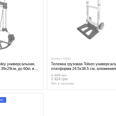
Артикул: 62602
nley универсальная,
Тележка грузовая Tolsen универсал
39х29см, до 60кг, вес
платформа 24.5х38.5 см, алюминиев
 Уценка
90кг (62602) - Уценка
2 499 грн
2 424 грн
Нет в наличии
КА