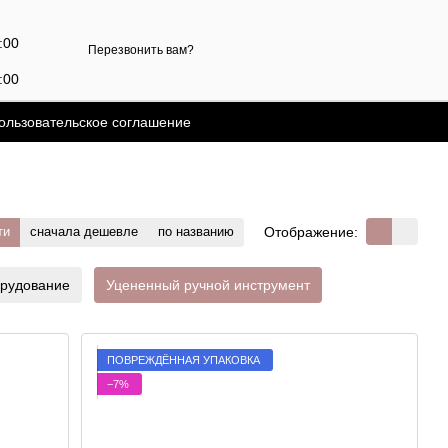
7:00
Перезвонить вам?
:00
й
ользовательское соглашение
Отображение:
ти
сначала дешевле
по названию
рудование
Уцененный ручной инструмент
ПОВРЕЖДЁННАЯ УПАКОВКА
−7%