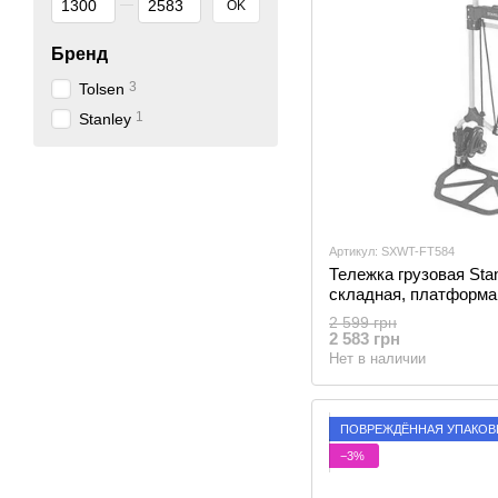
OK
Бренд
3
Tolsen
1
Stanley
Артикул: SXWT-FT584
Тележка грузовая Sta
складная, платформа 
3.5кг (SXWT-FT584) -
2 599 грн
2 583 грн
Нет в наличии
ПОВРЕЖДЁННАЯ УПАКОВ
−3%