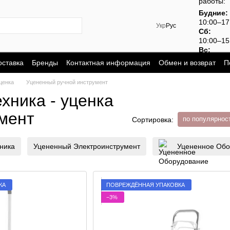
работы:
Будние:
10:00–1
Укр
Рус
Сб:
10:00–15
Вс:
выходно
оставка
Бренды
Контактная информация
Обмен и возврат
П
ценка
Уцененный ручной инструмент
хника - уценка
мент
по популярнос
Сортировка:
ника
Уцененный Электроинструмент
Уцененное Обо
КА
ПОВРЕЖДЁННАЯ УПАКОВКА
−3%