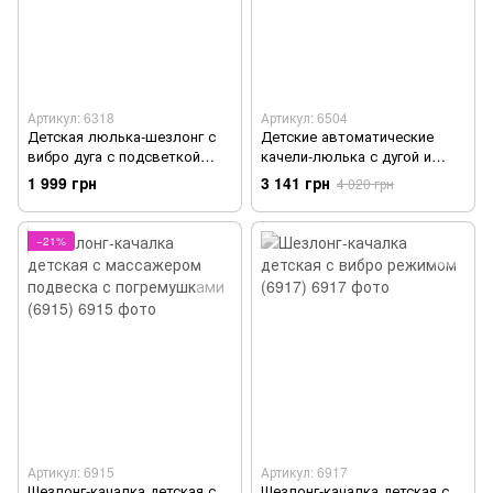
Артикул: 6318
Артикул: 6504
Детская люлька-шезлонг с
Детские автоматические
вибро дуга с подсветкой
качели-люлька с дугой и
(6318)
погремушками (6504)
1 999 грн
3 141 грн
4 020 грн
−21%
Артикул: 6915
Артикул: 6917
Шезлонг-качалка детская с
Шезлонг-качалка детская с