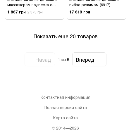
массажером подвеска с
вибро режимом (6917)
погремушками (6915)
1 867 грн
17 619 грн
2 373 грн
Показать еще 20 товаров
Назад
Вперед
1
из 5
Контактная информация
Полная версия сайта
Карта сайта
© 2014—2026