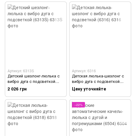
Артикул: 6313S
Артикул: 6316
Детский шезлонг-люлька с
Детская люлька-шезлонг с
вибро дуга с подсветкой
вибро дуга с подсветкой
(6313S)
(6316)
2 026 грн
Цену уточняйте
−22%