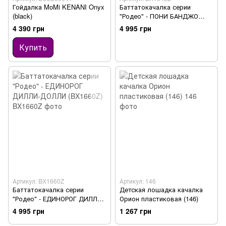
Гойдалка MoMi KENANI Onyx
Баттатокачалка серии
(black)
"Родео" - ПОНИ БАНДЖО
(BX1512Z)
4 390 грн
4 995 грн
Купить
Артикул: BX1660Z
Артикул: 146
Баттатокачалка серии
Детская лошадка качалка
"Родео" - ЕДИНОРОГ ДИЛЛИ-
Орион пластиковая (146)
ДОЛЛИ (BX1660Z)
4 995 грн
1 267 грн