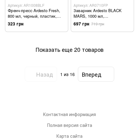
Артикул: AR1008BLF
Артикул: AR0710FP
Френч-пресс Ardesto Fresh,
Заварник Ardesto BLACK
800 мл, черный, пластик,
MARS, 1000 мл,
стекло AR1008BLF - Уцінка
нержавеющая сталь, стекло
323 грн
697 грн
719 грн
AR0710FP - Уцінка
Показать еще 20 товаров
Назад
Вперед
1
из 16
Контактная информация
Полная версия сайта
Карта сайта