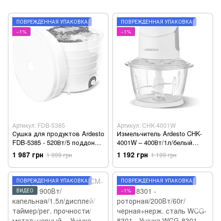
ПОВРЕЖДЁННАЯ УПАКОВКА
ПОВРЕЖДЁННАЯ УПАКОВКА
−1%
−1%
Артикул: FDB-5385
Артикул: CHK-4001W
Сушка для продуктов Ardesto
Измельчитель Ardesto CHK-
FDB-5385 - 520Вт/5 поддонов
4001W – 400Вт/1л/белый
выс. 4см/диаметр 38,5см/рег.
CHK-4001W - Уцінка
1 987 грн
1 192 грн
1 999 грн
1 199 грн
темп./ белая FDB-5385 -
Уцінка
ПОВРЕЖДЁННАЯ УПАКОВКА
ПОВРЕЖДЁННАЯ УПАКОВКА
ВИДЕО
−1%