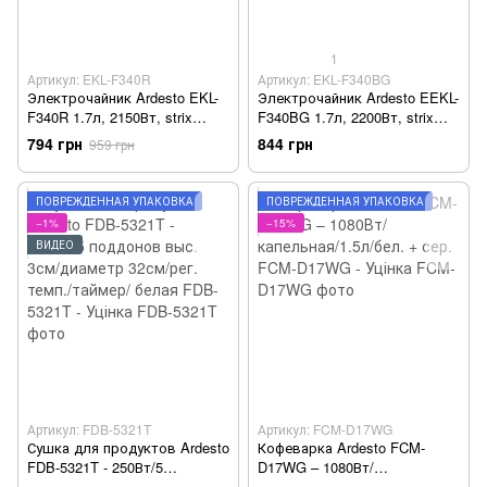
1
Артикул: EKL-F340R
Артикул: EKL-F340BG
Электрочайник Ardesto EKL-
Электрочайник Ardesto EEKL-
F340R 1.7л, 2150Вт, strix
F340BG 1.7л, 2200Вт, strix
контроль, нерж. сталь,
контроль, нерж. сталь,
794 грн
844 грн
959 грн
красный EKL-F340R - Уцінка
бежевый EKL-F340BG - Уцінка
ПОВРЕЖДЁННАЯ УПАКОВКА
ПОВРЕЖДЁННАЯ УПАКОВКА
−1%
−15%
ВИДЕО
Артикул: FDB-5321T
Артикул: FCM-D17WG
Сушка для продуктов Ardesto
Кофеварка Ardesto FCM-
FDB-5321T - 250Вт/5
D17WG – 1080Вт/
поддонов выс. 3см/диаметр
капельная/1.5л/бел. + сер.