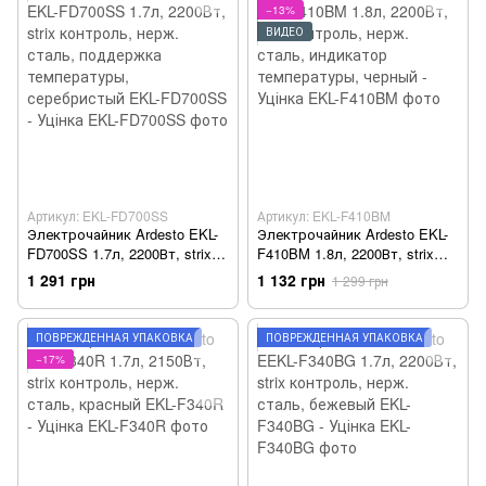
−13%
ВИДЕО
Артикул: EKL-FD700SS
Артикул: EKL-F410BM
Электрочайник Ardesto EKL-
Электрочайник Ardesto EKL-
FD700SS 1.7л, 2200Вт, strix
F410BM 1.8л, 2200Вт, strix
контроль, нерж. сталь,
контроль, нерж. сталь,
1 291 грн
1 132 грн
1 299 грн
поддержка температуры,
индикатор температуры,
серебристый EKL-FD700SS -
черный - Уцінка
Уцінка
ПОВРЕЖДЁННАЯ УПАКОВКА
ПОВРЕЖДЁННАЯ УПАКОВКА
−17%