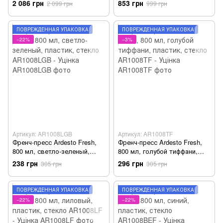
2 086 грн
853 грн
2 099 грн
999 грн
32см/рег. темп./таймер/
FCM-D17WG - Уцінка
белая FDB-5321T - Уцінка
ПОВРЕЖДЁННАЯ УПАКОВКА
ПОВРЕЖДЁННАЯ УПАКОВКА
−22%
−3%
Артикул: AR1008LGB
Артикул: AR1008TF
Френч-пресс Ardesto Fresh,
Френч-пресс Ardesto Fresh,
800 мл, светло-зеленый,
800 мл, голубой тиффани,
пластик, стекло AR1008LGB -
пластик, стекло AR1008TF -
238 грн
296 грн
305 грн
305 грн
Уцінка
Уцінка
ПОВРЕЖДЁННАЯ УПАКОВКА
ПОВРЕЖДЁННАЯ УПАКОВКА
−22%
−22%