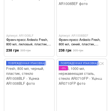
Артикул: AR1008LF
Артикул: AR1008BEF
Френч-пресс Ardesto Fresh,
Френч-пресс Ardesto Fresh,
800 мл, лиловый, пластик,
800 мл, синий, пластик,
стекло AR1008LF - Уцінка
стекло AR1008BEF - Уцінка
238 грн
238 грн
305 грн
305 грн
ПОВРЕЖДЁННАЯ УПАКОВКА
ПОВРЕЖДЁННАЯ УПАКОВКА
−3%