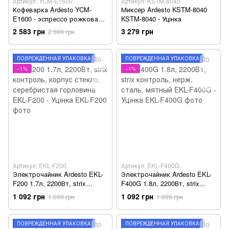
Артикул: YCM-E1600
Артикул: KSTM-8040
Кофеварка Ardesto YCM-
Миксер Ardesto KSTM-8040
E1600 - эспрессо рожковая/
KSTM-8040 - Уцінка
1.6 л/ итал. насос 15 бар/ для
2 583 грн
3 279 грн
2 599 грн
2 чашек/ панарелло - Уцінка
ПОВРЕЖДЁННАЯ УПАКОВКА
ПОВРЕЖДЁННАЯ УПАКОВКА
−1%
−1%
Артикул: EKL-F200
Артикул: EKL-F400G
Электрочайник Ardesto EKL-
Электрочайник Ardesto EKL-
F200 1.7л, 2200Вт, strix
F400G 1.8л, 2200Вт, strix
контроль, корпус стекло,
контроль, нерж. сталь,
1 092 грн
1 092 грн
1 099 грн
1 099 грн
серебристая горловина EKL-
мятный EKL-F400G - Уцінка
F200 - Уцінка
ПОВРЕЖДЁННАЯ УПАКОВКА
ПОВРЕЖДЁННАЯ УПАКОВКА