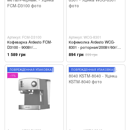
Артикул: FCM-D3100
Артикул: WCG-8301
Кофеварка Ardesto FCM-
Кофемолка Ardesto WCG-
D3100 - 900Вт/
8301 - роторная/200Вт/60г/
капельная/1.5л/дисплей/
черная+нерж. сталь WCG-
1 589 грн
894 грн
899 грн
таймер/рег. прочности/
8301 - Уцінка
метал+черный. - Уцінка
ПОВРЕЖДЁННАЯ УПАКОВКА
ПОВРЕЖДЁННАЯ УПАКОВКА
−1%