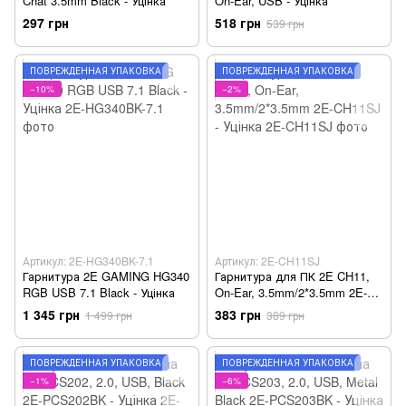
Chat 3.5mm Black - Уцінка
On-Ear, USB - Уцінка
297 грн
518 грн
539 грн
ПОВРЕЖДЁННАЯ УПАКОВКА
ПОВРЕЖДЁННАЯ УПАКОВКА
−10%
−2%
Артикул: 2E-HG340BK-7.1
Артикул: 2E-CH11SJ
Гарнитура 2E GAMING HG340
Гарнитура для ПК 2E CH11,
RGB USB 7.1 Black - Уцінка
On-Ear, 3.5mm/2*3.5mm 2E-
CH11SJ - Уцінка
1 345 грн
383 грн
1 499 грн
389 грн
ПОВРЕЖДЁННАЯ УПАКОВКА
ПОВРЕЖДЁННАЯ УПАКОВКА
−1%
−6%