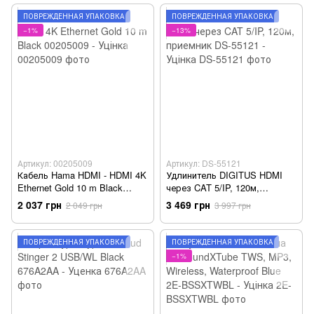
ПОВРЕЖДЁННАЯ УПАКОВКА
ПОВРЕЖДЁННАЯ УПАКОВКА
−1%
−13%
Артикул: 00205009
Артикул: DS-55121
Кабель Hama HDMI - HDMI 4K
Удлинитель DIGITUS HDMI
Ethernet Gold 10 m Black
через CAT 5/IP, 120м,
00205009 - Уцінка
приемник DS-55121 - Уцінка
2 037 грн
3 469 грн
2 049 грн
3 997 грн
ПОВРЕЖДЁННАЯ УПАКОВКА
ПОВРЕЖДЁННАЯ УПАКОВКА
−1%