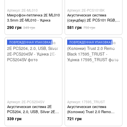
Артикул: 2E-ML010
Артикул: 2E-PCS101BK
Микрофон-петличка 2Е ML010
Акустическая система
3.5mm 2E-ML010 - Уцінка
(саундбар) 2E PCS101 RGB,
2.0, USB, Black 2E-PCS101BK
290 грн
581 грн
349 грн
750 грн
- Уцінка
ПОВРЕЖДЁННАЯ УПАКОВКА
ПОВРЕЖДЁННАЯ УПАКОВКА
Артикул: 2E-PCS204SV
Артикул: 17595_TRUST
Акустическая система 2E
Акустическая система
PCS204, 2.0, USB, Silver 2E-
(Колонки) Trust 2.0 Remo
PCS204SV - Уцінка
Black 17595_TRUST - Уцінка
339 грн
721 грн