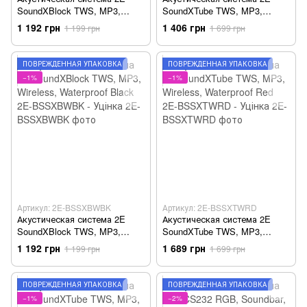
SoundXBlock TWS, MP3,
SoundXTube TWS, MP3,
Wireless, Waterproof Red
Wireless, Waterproof Turquoise
1 192 грн
1 406 грн
1 199 грн
1 699 грн
BSSXBWRD - Уцінка
2E-BSSXTWTQ - Уцінка
ПОВРЕЖДЁННАЯ УПАКОВКА
ПОВРЕЖДЁННАЯ УПАКОВКА
−1%
−1%
Артикул: 2E-BSSXBWBK
Артикул: 2E-BSSXTWRD
Акустическая система 2E
Акустическая система 2E
SoundXBlock TWS, MP3,
SoundXTube TWS, MP3,
Wireless, Waterproof Black 2E-
Wireless, Waterproof Red 2E-
1 192 грн
1 689 грн
1 199 грн
1 699 грн
BSSXBWBK - Уцінка
BSSXTWRD - Уцінка
ПОВРЕЖДЁННАЯ УПАКОВКА
ПОВРЕЖДЁННАЯ УПАКОВКА
−1%
−2%