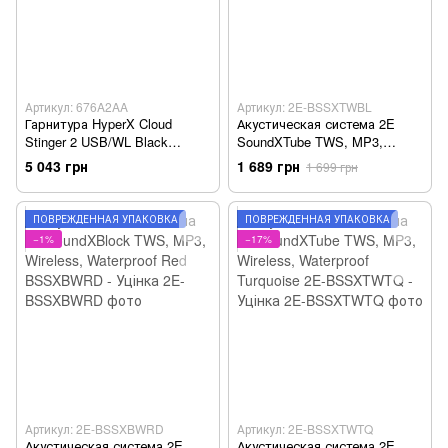
Артикул: 676A2AA
Артикул: 2E-BSSXTWBL
Гарнитура HyperX Cloud
Акустическая система 2E
Stinger 2 USB/WL Black
SoundXTube TWS, MP3,
676A2AA - Уценка
Wireless, Waterproof Blue 2E-
5 043 грн
1 689 грн
1 699 грн
BSSXTWBL - Уцінка
ПОВРЕЖДЁННАЯ УПАКОВКА
ПОВРЕЖДЁННАЯ УПАКОВКА
−1%
−17%
Артикул: 2E-BSSXBWRD
Артикул: 2E-BSSXTWTQ
Акустическая система 2E
Акустическая система 2E