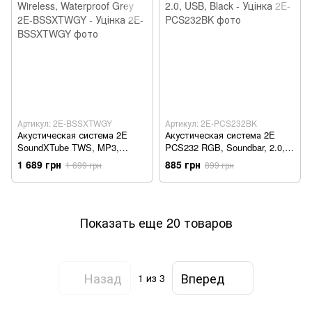
Артикул: 2E-BSSXTWGY
Артикул: 2E-PCS232BK
Акустическая система 2E
Акустическая система 2E
SoundXTube TWS, MP3,
PCS232 RGB, Soundbar, 2.0,
Wireless, Waterproof Grey 2E-
USB, Black - Уцінка
1 689 грн
885 грн
1 699 грн
899 грн
BSSXTWGY - Уцінка
Показать еще 20 товаров
Назад
Вперед
1
из 3