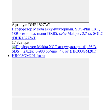
Артикул: DHR182ZWJ
Перфоратор Makita аккумуляторный, SDS-Plus LXT,
18В, сист. изд. пыли DX05, кейс Makpac, 2.7 кг, SOLO
(DHR182ZWJ)
17 328 грн