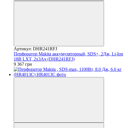
Артикул: DHR241RFJ
Перфоратор Makita аккумуляторный, SDS+, 2Дж, Li-Ion
18В LXT, 2х3Ач (DHR241RFJ)
9 367 грн