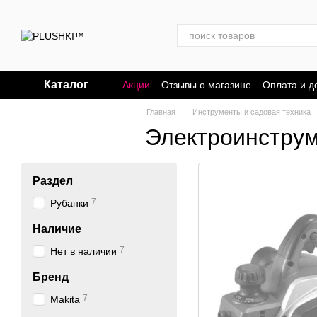
Перейти к основному контенту
Каталог
Акции
Отзывы о магазине
Оплата и д
Главная
Инструменты и садовая техника
Электроинструм
Раздел
7
Рубанки
Наличие
7
Нет в наличии
Бренд
7
Makita