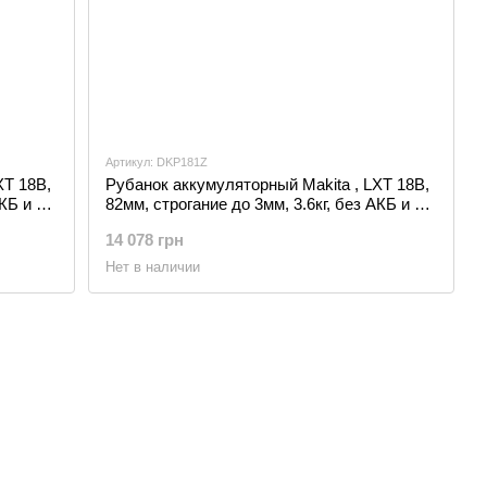
Артикул: DKP181Z
XT 18В,
Рубанок аккумуляторный Makita , LXT 18В,
АКБ и ЗП
82мм, строгание до 3мм, 3.6кг, без АКБ и ЗП
(DKP181Z)
14 078 грн
Нет в наличии