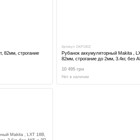
Артикул: DKP180Z
т, 82мм, строгание
Рубанок аккумуляторный Makita , L
82мм, строгание до 2мм, 3.4кг, без 
(DKP180Z)
10 495 грн
Нет в наличии