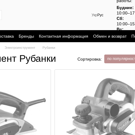
работы:
Будние:
10:00–1
Укр
Рус
Сб:
10:00–15
Вс:
выходно
оставка
Бренды
Контактная информация
Обмен и возврат
П
Электроинструмент
Рубанки
ент Рубанки
по популярнос
Сортировка: