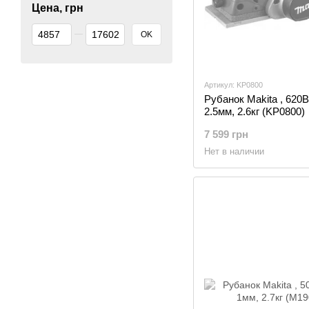
Цена, грн
От Цена, грн
До Цена, грн
OK
Артикул: KP0800
Рубанок Makita , 620В
2.5мм, 2.6кг (KP0800)
7 599 грн
Нет в наличии