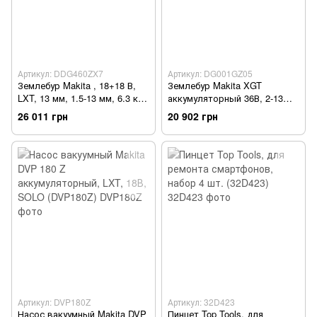
Артикул: DDG460ZX7
Артикул: DG001GZ05
Землебур Makita , 18+18 В,
Землебур Makita XGT
LXT, 13 мм, 1.5-13 мм, 6.3 кг,
аккумуляторный 36В, 2-13
Solo (без АКБ и ЗУ)
мм, 7.2кг, SOLO (DG001GZ05)
26 011 грн
20 902 грн
(DDG460ZX7)
Артикул: DVP180Z
Артикул: 32D423
Насос вакуумный Makita DVP
Пинцет Top Tools, для