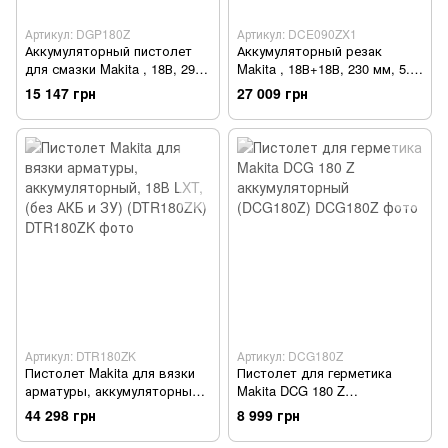
Артикул: DGP180Z
Артикул: DCE090ZX1
Аккумуляторный пистолет
Аккумуляторный резак
для смазки Makita , 18В, 290
Makita , 18В+18В, 230 мм, 5.6-
мл/мин, 120 см, 6.1 кг, SOLO
6.3 кг, SOLO (DCE090ZX1)
15 147 грн
27 009 грн
(DGP180Z)
Артикул: DTR180ZK
Артикул: DCG180Z
Пистолет Makita для вязки
Пистолет для герметика
арматуры, аккумуляторный,
Makita DCG 180 Z
18В LXT, (без АКБ и ЗУ)
аккумуляторный (DCG180Z)
44 298 грн
8 999 грн
(DTR180ZK)