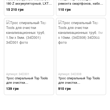
180 Z аккумуляторный, LXT,
ремонта смартфонов, набор
18В, SOLO (DVP180Z)
4 шт. (32D423)
15 210 грн
110 грн
Артикул: 34D301
Артикул: 34D308
Трос спиральный Top Tools
Трос спиральный Top Tools
для очистки
для очистки
канализационных труб, 1.5м
канализационных труб, 8м x
139 грн
910 грн
x 5мм. (34D301)
10мм. (34D308)