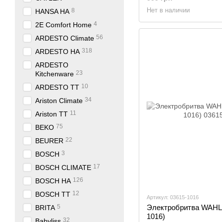
Нет в наличии
8
HANSA HA
4
2E Comfort Home
56
ARDESTO Climate
318
ARDESTO HA
ARDESTO
23
Kitchenware
10
ARDESTO TT
34
Ariston Climate
11
Ariston TT
75
BEKO
22
BEURER
3
BOSCH
17
BOSCH CLIMATE
126
BOSCH HA
12
BOSCH TT
Артикул: 03615-1016
5
Электробритва WAHL T
BRITA
1016)
32
Babyliss