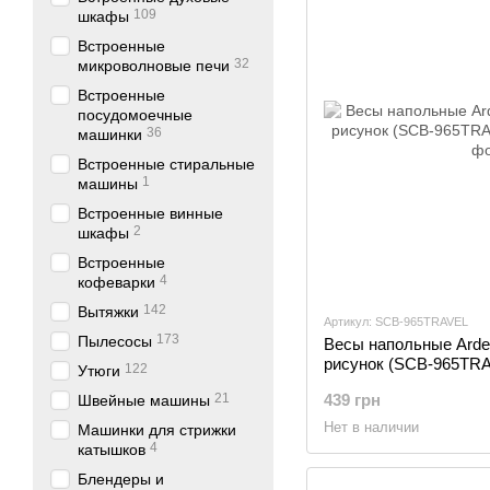
109
шкафы
Встроенные
32
микроволновые печи
Встроенные
посудомоечные
36
машинки
Встроенные стиральные
1
машины
Встроенные винные
2
шкафы
Встроенные
4
кофеварки
142
Вытяжки
Артикул: SCB-965TRAVEL
173
Пылесосы
Весы напольные Ardest
рисунок (SCB-965TR
122
Утюги
21
439 грн
Швейные машины
Нет в наличии
Машинки для стрижки
4
катышков
Блендеры и