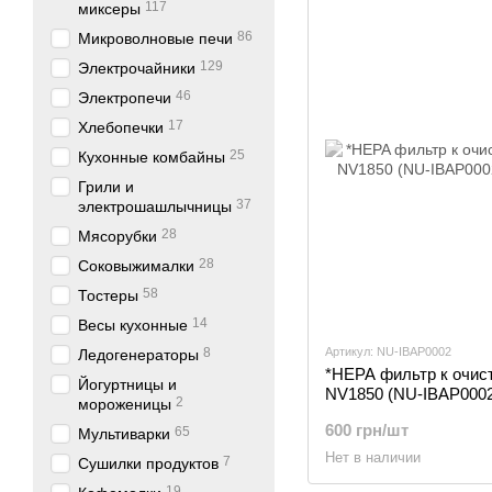
117
миксеры
86
Микроволновые печи
129
Электрочайники
46
Электропечи
17
Хлебопечки
25
Кухонные комбайны
Грили и
37
электрошашлычницы
28
Мясорубки
28
Соковыжималки
58
Тостеры
14
Весы кухонные
8
Артикул: NU-IBAP0002
Ледогенераторы
*HEPA фильтр к очист
Йогуртницы и
NV1850 (NU-IBAP0002
2
мороженицы
600 грн/шт
65
Мультиварки
Нет в наличии
7
Сушилки продуктов
19