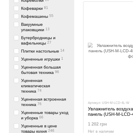
Кофемолки
81
Кофеварки
55
Кофемашины
Вакуумные
13
упаковщики
Бутербродницы и
27
вафельницы
14
Плитки настольные
1
Уцененные игрушки
Уцененная большая
96
бытовая техника
Уцененная
климатическая
74
техника
Уцененная встроенная
Артикул: USH-M-LCD-4L-W
76
техника
Увлажнитель воздуха 
Уцененные товары уход
панель (USH-M-LCD-
66
и уборка
1 202 грн
Уцененные в цене
246
товары кухня
Нет в наличии