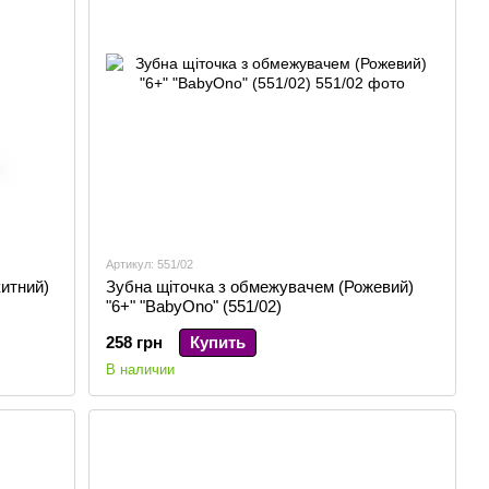
Артикул: 551/02
итний)
Зубна щіточка з обмежувачем (Рожевий)
"6+" "BabyOno" (551/02)
258 грн
Купить
В наличии