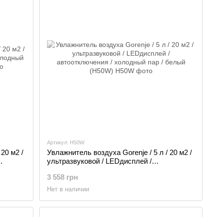
Артикул: H50W
20 м2 /
Увлажнитель воздуха Gorenje / 5 л / 20 м2 /
ультразвуковой / LEDдисплей /
автоотключения / холодный пар / белый
3 558 грн
(H50W)
Нет в наличии