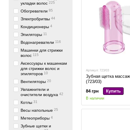
225
укладки волос
85
Обогреватели
44
Электробритвы
4
Кондиционеры
11
Эпиляторы
116
Водонагреватели
Машинки для стрижки
115
волос
Аксессуары к машинкам
для стрижки волос и
Артикул: 723/03
10
эпиляторов
Зубная щетка массаж
20
(723/03)
Вентиляторы
Увлажнители и
84 грн
Купить
42
очистители воздуха
В наличии
31
Котлы
25
Весы напольные
4
Метеоприборы
Зубные щетки и