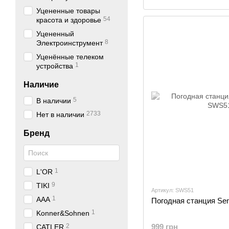
Уцененные товары
54
красота и здоровье
Уцененный
8
Электроинструмент
Уценённые телеком
1
устройства
Наличие
5
В наличии
2733
Нет в наличии
Бренд
1
L'OR
9
TIKI
Артикул: SWS51
1
AAA
Погодная станция Se
1
Konner&Sohnen
2
999 грн
CATLER