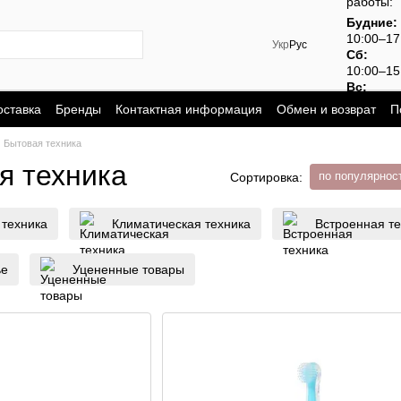
работы:
Будние:
10:00–1
Укр
Рус
Сб:
10:00–15
Вс:
выходно
оставка
Бренды
Контактная информация
Обмен и возврат
П
Бытовая техника
я техника
по популярнос
Сортировка:
 техника
Климатическая техника
Встроенная т
ье
Уцененные товары