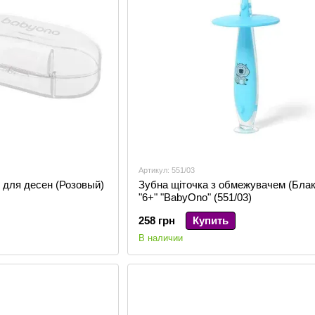
Артикул: 551/03
 для десен (Розовый)
Зубна щіточка з обмежувачем (Блак
"6+" "BabyOno" (551/03)
258 грн
Купить
В наличии