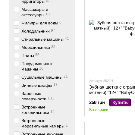
37
ирригаторы
Массажеры и
13
аксессуары
6
Фильтры для воды
97
Холодильники
41
Стиральные машины
35
Морозильники
55
Плиты
Посудомоечные
16
машины
21
Сушильные машины
Артикул: 552/01
17
Винные шкафы
Зубная щетка с огран
мятный) "12+" "BabyOn
Варочные
131
поверхности
258 грн
Купить
Встроенные
В наличии
14
холодильники
Встроенные
1
морозильные камеры
Встроенные духовые