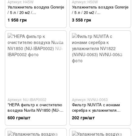
Артикул: H45W
Артикул: H50W
Увлажнитель воздуха Gorenje
Увлажнитель воздуха Gorenje
/ 5 л / 20 м2 /
/ 5 л / 20 м2 /
ультразвуковой /
ультразвуковой /
1 958 грн
3 558 грн
автоотключения / холодный
LEDдисплей /
пар / белый (H45W)
автоотключения / холодный
пар / белый (H50W)
Артикул: NU-IBAP0002
Артикул: NVNU-0063
*HEPA фильтр к очистителю
Фильтр NUVITA с ионами
воздуха Nuvita NV1850 (NU-
серебра к увлажнителя
IBAP0002)
NV1822 (NVNU-0063)
600 грн/шт
202 грн/шт