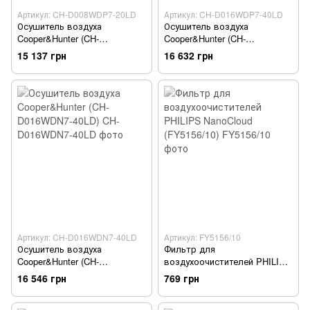
Артикул: CH-D008WDP7-20LD
Артикул: CH-D016WDP7-40LD
Осушитель воздуха
Осушитель воздуха
Cooper&Hunter (CH-
Cooper&Hunter (CH-
D008WDP7-20LD)
D016WDP7-40LD)
15 137 грн
16 632 грн
Артикул: CH-D016WDN7-40LD
Артикул: FY5156/10
Осушитель воздуха
Фильтр для
Cooper&Hunter (CH-
воздухоочистителей PHILIPS
D016WDN7-40LD)
NanoCloud (FY5156/10)
16 546 грн
769 грн