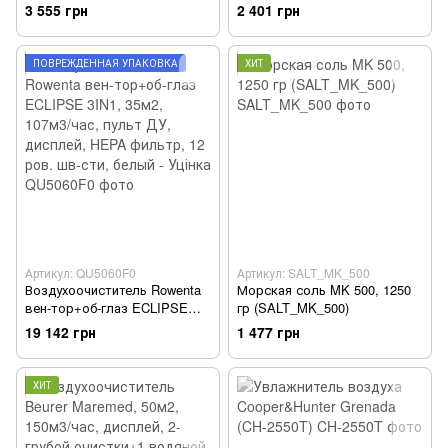
(ATP7100I)
ультразвуковой, верхний
3 555 грн
2 401 грн
залив, дисплей, таймер, УФ
лампа, пульт ДУ (USH-M-
CNTRTCH-8L-W)
ПОВРЕЖДЁННАЯ УПАКОВКА
ХИТ
Артикул: QU5060F0
Артикул: SALT_MK_500
Воздухоочиститель Rowenta
Морская соль MK 500, 1250
вен-тор+об-глаз ECLIPSE
гр (SALT_MK_500)
3IN1, 35м2, 107м3/час, пульт
19 142 грн
1 477 грн
ДУ, дисплей, HEPA фильтр,
12 ров. шв-сти, белый -
Уцінка
ХИТ