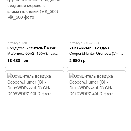
Артикул: MK_500
Артикул: CH-2550T
Воздухоочиститель Beurer
Увлажнитель воздуха
Maremed, 50м2, 150м3/час,
Cooper&Hunter Grenada (CH-
дисплей, 2-грубой очистки+1
2550T)
18 480 грн
2 880 грн
водяной, создание морского
климата, белый (MK_500)