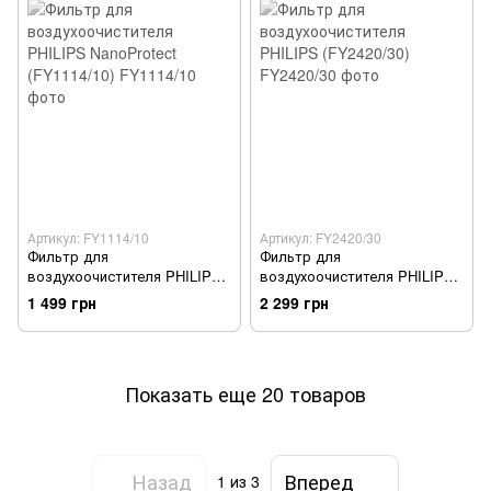
Артикул: FY1114/10
Артикул: FY2420/30
Фильтр для
Фильтр для
воздухоочистителя PHILIPS
воздухоочистителя PHILIPS
NanoProtect (FY1114/10)
(FY2420/30)
1 499 грн
2 299 грн
Показать еще 20 товаров
Назад
Вперед
1
из 3