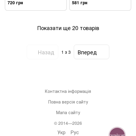
вентилятор, в наборі р-н
автоматичний бластер, в
720 грн
581 грн
118мл GZ36132 - Уцінка
наборі р-н 118мл GZ36444 -
Уцінка
Показати ще 20 товарів
Назад
Вперед
1
з 3
Контактна інформація
Повна версія сайту
Мапа сайту
© 2014—2026
Укр
Рус
ОНЛАЙН ЧАТ