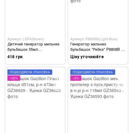
Артикул: LSP4(Brown)
Артикул: P8808B(Light-Blue)
Дитячий генератор мильних
Генератор мильних
бульбашок 55мл
бульбашок "Рибка" P8808B 9
(LSP4(Brown))
* 17 * 5 см (P8808B(Light-
418 грн
Ціну уточнюйте
Blue))
ПОШКОДЖЕНА УПАКОВКА
ПОШКОДЖЕНА УПАКОВКА
−32%
−3%