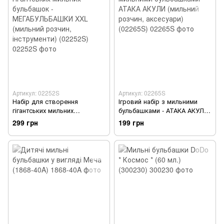
Артикул: 02252S
Артикул: 02265S
Набір для створення
Ігровий набір з мильними
гігантських мильних
бульбашками - АТАКА АКУЛИ
бульбашок -
(мильний розчин, аксесуари)
299 грн
199 грн
МЕГАБУЛЬБАШКИ XXL
(02265S)
(мильний розчин,
інструменти) (02252S)