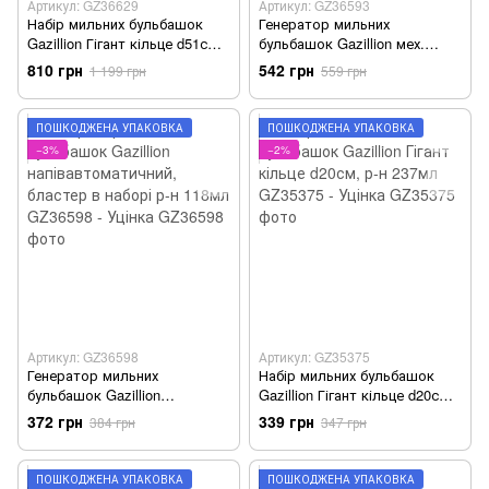
Артикул: GZ36629
Артикул: GZ36593
Набір мильних бульбашок
Генератор мильних
Gazillion Гігант кільце d51см,
бульбашок Gazillion мех.
р-н 473мл GZ36629 - Уцінка
пропелер з пуск.пристр-м, в
810 грн
542 грн
1 199 грн
559 грн
н-рі р-н 118мл GZ36593 -
Уцінка
ПОШКОДЖЕНА УПАКОВКА
ПОШКОДЖЕНА УПАКОВКА
−3%
−2%
Артикул: GZ36598
Артикул: GZ35375
Генератор мильних
Набір мильних бульбашок
бульбашок Gazillion
Gazillion Гігант кільце d20см,
напівавтоматичний, бластер
р-н 237мл GZ35375 - Уцінка
372 грн
339 грн
384 грн
347 грн
в наборі р-н 118мл GZ36598 -
Уцінка
ПОШКОДЖЕНА УПАКОВКА
ПОШКОДЖЕНА УПАКОВКА