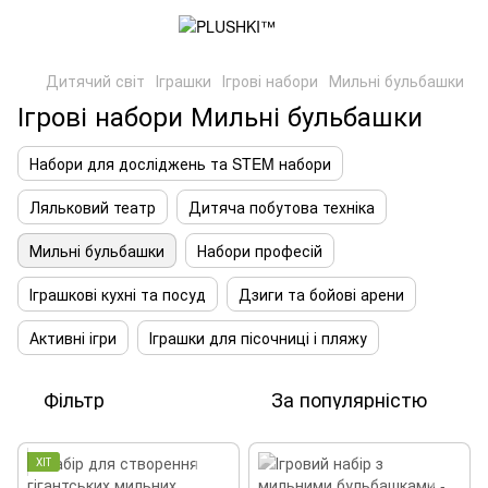
Дитячий світ
Іграшки
Ігрові набори
Мильні бульбашки
Ігрові набори Мильні бульбашки
Набори для досліджень та STEM набори
Ляльковий театр
Дитяча побутова техніка
Мильні бульбашки
Набори професій
Іграшкові кухні та посуд
Дзиги та бойові арени
Активні ігри
Іграшки для пісочниці і пляжу
Фільтр
За популярністю
ХІТ