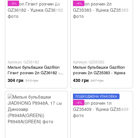
−3%
−4%
Артикул: GZ36182
Артикул: GZ35383
Мильні бульбашки Gazillion
Мильні бульбашки Gazillion
Гігант розчин 2л GZ36182 -
розчин 2л GZ35383 - Уцінка
Уцінка
304 грн
430 грн
313 грн
447 грн
ПОШКОДЖЕНА УПАКОВКА
−4%