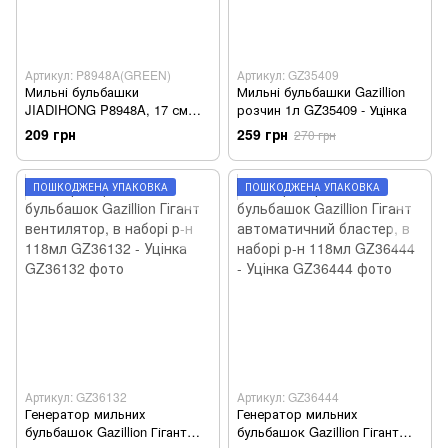
Артикул: P8948A(GREEN)
Артикул: GZ35409
Мильні бульбашки
Мильні бульбашки Gazillion
JIADIHONG P8948A, 17 см
розчин 1л GZ35409 - Уцінка
Динозавр (P8948A(GREEN))
209 грн
259 грн
270 грн
ПОШКОДЖЕНА УПАКОВКА
ПОШКОДЖЕНА УПАКОВКА
Артикул: GZ36132
Артикул: GZ36444
Генератор мильних
Генератор мильних
бульбашок Gazillion Гігант
бульбашок Gazillion Гігант