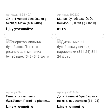
Артикул: 1868-40A
Артикул: 300230
Дитячі мильні бульбашки у
Мильні бульбашки DoDo *
вигляді Меча (1868-40A)
Космос * (60 мл.) (300230)
Ціну уточнюйте
81 грн
Артикул: 348
Артикул: 811-24
Генератор мильних
Дитячі мильні бульбашки у
бульбашок Пінгвін з рідиною
вигляді парасольки (811-24)
для мильних бульбашок (348)
Ціну уточнюйте
Ціну уточнюйте