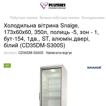
Побутова техніка
Велика побутова техніка
Холодильники
Холодильна вітрина Snaige,
173x60х60, 350л, полиць -5, зон - 1,
бут-154, 1дв., ST, алюмін.двері,
білий (CD35DM-S300S)
Артикул:
CD35DM-S300S
Написати відгук
ХІТ