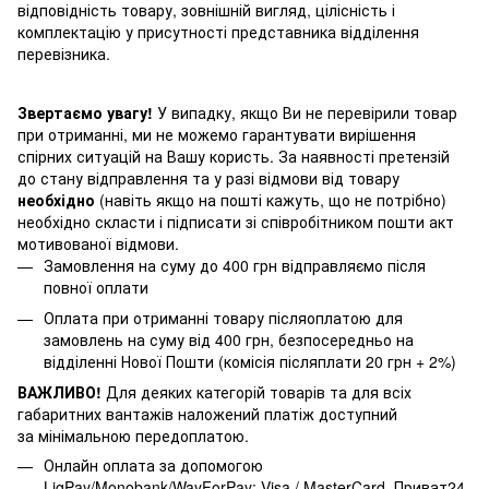
відповідність товару, зовнішній вигляд, цілісність і
комплектацію у присутності представника відділення
перевізника.
Звертаємо увагу!
У випадку, якщо Ви не перевірили товар
при отриманні, ми не можемо гарантувати вирішення
спірних ситуацій на Вашу користь. За наявності претензій
до стану відправлення та у разі відмови від товару
необхідно
(навіть якщо на пошті кажуть, що не потрібно)
необхідно скласти і підписати зі співробітником пошти акт
мотивованої відмови.
Замовлення на суму до 400 грн відправляємо після
повної оплати
Оплата при отриманні товару післяоплатою для
замовлень на суму від 400 грн, безпосередньо на
відділенні Нової Пошти (комісія післяплати 20 грн + 2%)
ВАЖЛИВО!
Для деяких категорій товарів та для всіх
габаритних вантажів наложений платіж доступний
за мінімальною передоплатою.
Онлайн оплата за допомогою
LiqPay/Monobank/WayForPay: Visa / MasterCard, Приват24