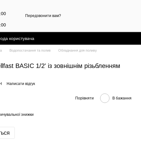
7:00
Передзвонити вам?
:00
года користувача
ка
Водопостачання та полив
Обладнання для поливу
lfast BASIC 1/2' із зовнішнім різьбленням
H
Написати відгук
Порівняти
В бажання
ичувальної знижки
ться