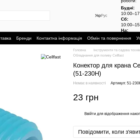
роботи:
Будні:
10:00–1
Укр
Рус
Сб:
10:00–15
Нд:
вихідний
ставка
Бренди
Контактна інформація
Обмін та повернення
У
Головна
Інструменти та садова техні
Обладнання для поливу Cellfast
Конектор для крана Cel
(51-230H)
Немає в наявності
Артикул: 51-230
23 грн
Ввійти
для відображення накоп
%
Повідомити, коли з'яви