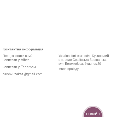
Контактна інформація
Україна, Київська обл., Бучанський
Передзвонити вам?
р-н, село Софіївська Борщагівка,
написати у Viber
вул. Боголюбова, будинок 20
написати у Телеграм
Мапа проїзду
plushki.zakaz@gmail.com
ОНЛАЙН